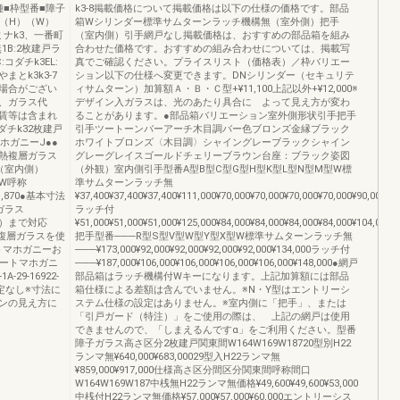
■品種■枠型番■障子
k3-8掲載価格について掲載価格は以下の仕様の価格です。部品
称（H）（W）
箱Wシリンダー標準サムターンラッチ機構無（室外側）把手
ミナk3、一番町
（室内側）引手網戸なし掲載価格は、おすすめの部品箱を組み
1B:2枚建戸ラ
合わせた価格です。おすすめの組み合わせについては、掲載写
コダチk3EL:
真でご確認ください。プライスリスト（価格表）／枠バリエー
やまとk3k3-7
ション以下の仕様へ変更できます。DNシリンダー（セキュリテ
場合がござい
ィサムターン）加算額Ａ・Ｂ・Ｃ型+¥11,100上記以外+¥12,000※
、ガラス代
デザイン入ガラスは、光のあたり具合に よって見え方が変わ
賃等は含まれ
ることがあります。●部品箱バリエーション室外側形状引手把手
ダチk32枚建戸
引手ツートーンバーアーチ木目調バー色ブロンズ金縁ブラック
ホガニーJ●●
ホワイトブロンズ〈木目調〉シャイングレーブラックシャイン
断熱複層ガラス
グレーグレイスゴールドチェリーブラウン台座：ブラック姿図
（室内側）
（外観）室内側引手型番A型B型C型G型H型K型L型N型M型W標
W呼称
準サムターンラッチ無
71,870●基本寸法
¥37,400¥37,400¥37,400¥111,000¥70,000¥70,000¥70,000¥70,000¥90,000
ガラス
ラッチ付
mm）まで対応
¥51,000¥51,000¥51,000¥125,000¥84,000¥84,000¥84,000¥84,000¥104,000
の複層ガラスを使
把手型番───R型S型V型W型Y型X型W標準サムターンラッチ無
ートマホガニーお
───¥173,000¥92,000¥92,000¥92,000¥92,000¥134,000ラッチ付
9型ポートマホガニ
───¥187,000¥106,000¥106,000¥106,000¥106,000¥148,000●網戸
29-16922-
部品箱はラッチ機構付Wキーになります。上記加算額には部品
定なし※寸法に
箱仕様による差額は含んでいません。※N・Y型はエントリーシ
ンの見え方に
ステム仕様の設定はありません。※室内側に「把手」、または
「引戸ガード（特注）」をご使用の際は、 上記の網戸は使用
できませんので、「しまえるんですα」をご利用ください。型番
障子ガラス高さ区分2枚建戸関東間W164W169W18720型別H22
ランマ無¥640,000¥683,00029型入H22ランマ無
¥859,000¥917,000仕様高さ区分間区分関東間呼称間口
W164W169W187中桟無H22ランマ無価格¥49,600¥49,600¥53,000
中桟付H22ランマ無価格¥57,000¥57,000¥60,000エントリーシス