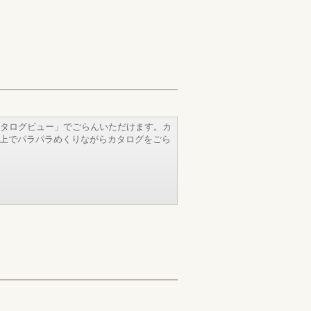
タログビュー」でごらんいただけます。カ
b上でパラパラめくりながらカタログをごら