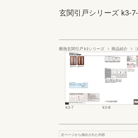
玄関引戸シリーズ k3-7-k3
断熱玄関引戸 k3シリーズ
商品紹介
コ
k3-7
k3-8
左ページから抽出された内容