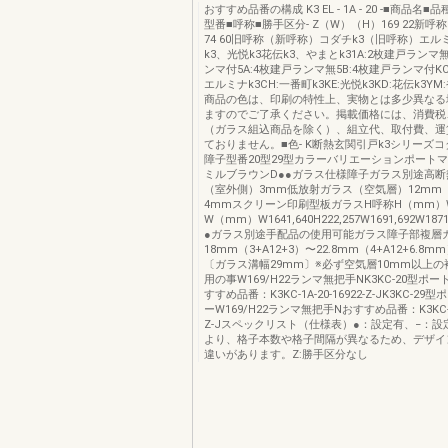
おすすめ品番の構成 K3 EL - 1A - 20 -■商品名
型番■呼称■勝手区分- Z（W）（H）169 22新呼
74 60旧呼称（新呼称）コダチk3（旧呼称）エル
k3、光悦k3花伝k3、やまとk31A:2枚建戸ランマ無
ンマ付5A:4枚建戸ランマ無5B:4枚建戸ランマ付KC:
エルミナk3CH:一番町k3KE:光悦k3KD:花伝k3YM:
商品の色は、印刷の特性上、実物とは多少異なる
ますのでご了承ください。掲載価格には、消費税
（ガラス組込商品を除く）、組立代、取付費、運
ておりません。■色- K断熱玄関引戸k3シリーズコ
障子型番20型29型カラーバリエーションポートマ
ミルブラウンD●●ガラス仕様障子ガラス別途高
（室外側）3mm低放射ガラス（空気層）12mm
4mmスクリーン印刷型板ガラスH呼称H（mm）
W（mm）W1641,640H222,257W1691,692W18
●ガラス別途手配品の使用可能ガラス障子部複層
18mm（3+A12+3）〜22.8mm（4+A12+6.8
〔ガラス溝幅29mm〕※必ず空気層10mm以上
用の事W169/H22ランマ無把手NK3KC-20型ポ
すすめ品番：K3KC-1A-20-16922-Z-JK3KC-2
ーW169/H22ランマ無把手Nおすすめ品番：K3KC-1A-
Z-Jスペックリスト（仕様表）●：設定有、−：設
より、格子本数や格子間隔が異なるため、デザイ
違いがあります。Z:勝手区分なし