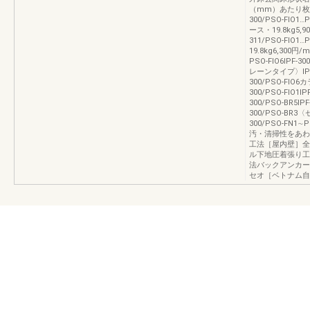
（mm）あたり枚数
300/PSO‐FIO1…
ース・19.8kg5,
311/PSO‐FIO1…
19.8kg6,300円/
PSO‐FIO6IPF‐3
レーンタイプ〉IPF‐30
300/PSO‐FI
300/PSO‐FIO1IPF
300/PSO‐BR5IPF
300/PSO‐BR3〈
300/PSO‐FN
汚・清掃性をあわ
工法［屋内壁］全
ル下地圧着張り工
法バックアンカー
セオ［ベトナム自