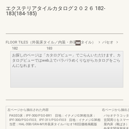
エクステリアタイルカタログ２０２６ 182-
183(184-185)
FLOOR TILES（外装床タイル／内装・外装床タイル）
パセオ
182
183
お探しのページは「カタログビュー」でごらんいただけます。カ
タログビューではweb上でパラパラめくりながらカタログをごら
んになれます。
左ページから抽出された内容
右ページから抽出
PASEO床：IPF‐300/PSO‐BR1 目地：イナメジG3R相当床：
パセオテラコッタ
IPF‐300/PSO‐FIO3、IPF‐311/PSO‐FIO3 目地：イナメジG3R相
玄関周りをスマー
当壁：HAL‐35B/GRA‐M1外装床タイルパセオ182旧価格掲載版
屋内床（靴ばき）
外床玄関床形状名