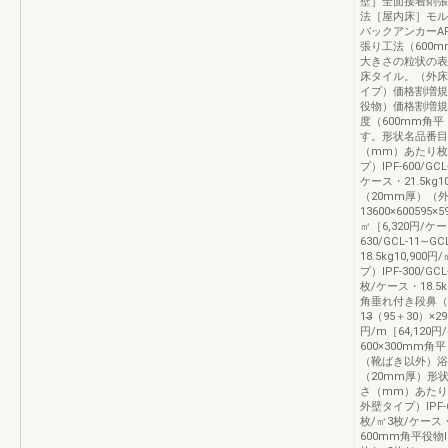
壁］全面接着剤張
法［屋内床］モル
バックアンカーA
張り工法（600
大きさの粒状の表
床タイル。（外床
イプ）価格割増規
役物）価格割増規
度（600mm角
す。形状名品番目
（mm）あたり枚
プ）IPF‐600/GCL
ケース・21.5kg1
（20mm厚）（外床タ
13600×600595×
㎡［6,320円/ケ
630/GCL‐11∼GC
18.5kg10,90
プ）IPF‐300/GCL‐
枚/ケース・18.5k
角垂れ付き段鼻（外床
13̶（95＋30）×2
円/m［64,12
600×300mm
（靴ばき以外）浴
（20mm厚）形
さ（mm）あたり
外壁タイプ）IPF‐600
枚/㎡3枚/ケース・2
600mm角平役物IPF‐