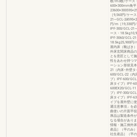
枚/m3枚/ケース・2
600×300mm角平
23600×300595×
［9,560円/ケース
21∼GCL‐23̶595
円/m［19,33
IPF‐300/GCL‐21
ース・18.5kg10
IPF‐3060/GCL‐
18.5kg25,9
屋内床（靴ばき）
外床玄関床商品の
とを意匠として施
性をあわせ持つマ
ーション形状見本IPF
21（内床･外壁タイプ
600/GCL‐22（
プ）IPF‐600/G
床タイプ）IPF‐60
600EX20/GCL
プ）IPF‐300/G
床タイプ）IPF‐6
イプを屋外壁に使
通注意事項」を必
曲使いの片面平役
厚品は製造条件が
なる場合がありま
情報・施工例外床
産品］（平のみ）
社生産品］（平の