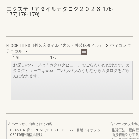
エクステリアタイルカタログ２０２６ 176-
177(178-179)
FLOOR TILES（外装床タイル／内装・外装床タイル）
ヴィコレ グ
ラニカル
176
177
お探しのページは「カタログビュー」でごらんいただけます。カ
タログビューではweb上でパラパラめくりながらカタログをごら
んになれます。
左ページから抽出された内容
右ページから抽出
GRANICAL床：IPF‐600/GCL‐21・GCL‐22 目地：イナメジ
推奨工法［屋内壁
G3R176旧価格掲載版
面接着剤張り工法（