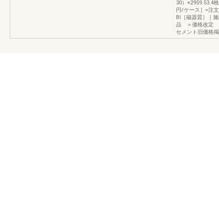
30）×2959.53.
円/ケース］=注
BⅠ［磁器質］｜
品 ＝価格改定 
セメント旧価格掲