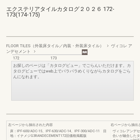
エクステリアタイルカタログ２０２６ 172-
173(174-175)
FLOOR TILES（外装床タイル／内装・外装床タイル）
ヴィコレ ア
ンデセメント
172
173
お探しのページは「カタログビュー」でごらんいただけます。カ
タログビューではweb上でパラパラめくりながらカタログをごら
んになれます。
左ページから抽出された内容
右ページから抽出
床：IPF‐600/ADC‐15、IPF‐630/ADC‐14、IPF‐300/ADC‐11 目
ヴィコレアンデセ
地：イナメジG3RANDECEMENT172旧価格掲載版
合いが融合したタ