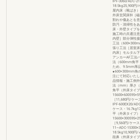
IPF‐3060/ADC‐
18.5kg25,9
屋内床（靴ばき）
外床玄関床BⅠ［
割れや傷あとを意
防汚・清掃性をあ
床・外壁タイプを
施工時の共通注意
内壁］部分弾性接
工法（600×30
張り工法［居室床
内床］モルタル下
アンカーAF工法
法（600mm角
ため、9.5mm
●600×300
注にて対応いたし
品情報・施工例外
法（mm）厚さ（
角平（外床タイプ）IP
15600×600595×
［11,680円/
IPF‐600EX20/AD
ケース・16.7kg1
平（外床タイプ）IPF
15600×300595×
［9,560円/ケー
11∼ADC‐15300
18.5kg10,90
段鼻（外床タイプ）（