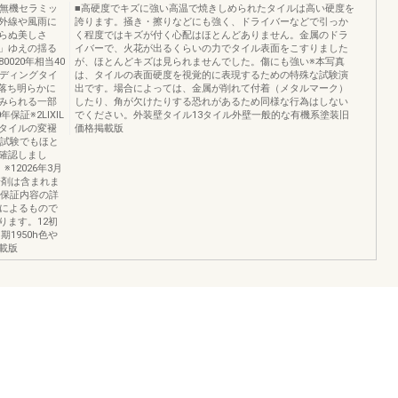
る無機セラミッ
■高硬度でキズに強い高温で焼きしめられたタイルは高い硬度を
外線や風雨に
誇ります。掻き・擦りなどにも強く、ドライバーなどで引っか
らぬ美しさ
く程度ではキズが付く心配はほとんどありません。金属のドラ
」ゆえの揺る
イバーで、火花が出るくらいの力でタイル表面をこすりました
80020年相当40
が、ほとんどキズは見られませんでした。傷にも強い※本写真
イディングタイ
は、タイルの表面硬度を視覚的に表現するための特殊な試験演
落ち明らかに
出です。場合によっては、金属が削れて付着（メタルマーク）
みられる一部
したり、角が欠けたりする恐れがあるため同様な行為はしない
証※2LIXIL
でください。外装壁タイル13タイル外壁一般的な有機系塗装旧
タイルの変褪
価格掲載版
化試験でもほと
確認しまし
12026年3月
着剤は含まれま
。保証内容の詳
験によるもので
ります。12初
1950h色や
載版