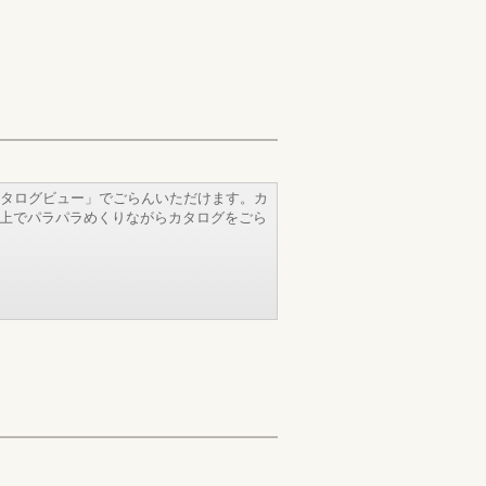
タログビュー」でごらんいただけます。カ
b上でパラパラめくりながらカタログをごら