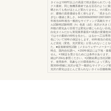
タイルは1000℃以上の高温で焼き固められてい
クス素材。同じ無機系素材である宝石のように紫
晒されても色がほとんど変わりません。その変わ
が、建物の資産価値を長く保ちます。「焼きもの
ぎない価値と美しさ。6420300600900120015001
年相当60年相当一般的なサイディング高耐久サ
ル試験時試験時間（h）色差（ΔE）光沢が大きく
外観の変化あり目視では変化が感じられない白化
白化タイルだから実現業界最長※1表面の変褪色50年保
ではその素材の特性を生かし、はるかべ工法専用
色について50年の保証をします。65年相当の劣
んど劣化（変色、光沢変化）が見られないことを
た。■促進耐候性試験［メタルウェザーメーター］※
時点、国内自社調べ。※250年保証には下地・接
せん。※3保証を受けるためには条件があります
細はP.256を参照ください。※試験結果は当社試
す。使用条件、気象などの環境条件によって異な
期300h明確に光沢が低下一般的なサイディング初期
光沢の変化はほとんど見られないタイル旧価格掲