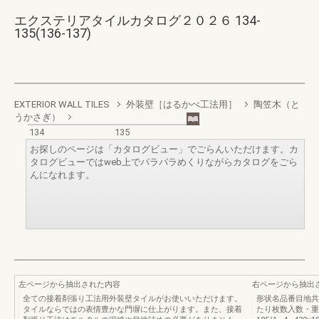
エクステリアタイルカタログ２０２６ 134-
135(136-137)
EXTERIOR WALL TILES
外装壁［はるかべ工法用］
陶笠木（と
うかさぎ）
134
135
お探しのページは「カタログビュー」でごらんいただけます。カ
タログビューではweb上でパラパラめくりながらカタログをごら
んになれます。
左ページから抽出された内容
右ページから抽出
全ての接着剤張り工法用外装壁タイルがお使いいただけます。
形状名品番目地共
タイルならではの表情豊かな門塀に仕上がります。また、接着
たり枚数入数・重量