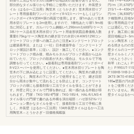
剤張り工法はモルタルの混練や目地詰めの必要がありません。
185/1∼4―430×1
部分的なタイル張りから手軽にご使用いただけます。外装壁タ
円/m［31,670円
イル（はるかべ工法用）陶笠木（とうかさぎ）笠木用水切りプ
215/1∼4―430×2
レート専用接着剤ワンパックボーイR-V2スーパーもしくはワン
円/m［36,83
パックボーイR-V2EW※塀の両面で使用します。塀1mあたり笠木
テ種類押え目地5
用水切りプレートを2m使用しますので、1梱包あたり塀1.9m相
張り専用商品です
当に対応します。ガルバリウム鋼板L=1,290mm3,600円/ケース
には適応していま
3本/ケース品名笠木用水切りプレート用途形状図品番価格入数
ます。施工前に仮
重量0.75kg/ケース陶笠木の継ぎ目での水切りK‐KWS1290コン
奨目地幅は3∼5mm
クリートブロック塀への施工上のご注意●コンクリートブロック
ション陶笠木（と
は建築基準法、または（一社）日本建築学会「コンクリートブ
める焼きものの笠
ロック塀設計基準」に従い、設計・施工してください。●コンク
壁タイルのコーデ
リートブロック積み後、積みモルタルがブロック表面からはみ
壁タイルルミノスP.9
出ていたり、ブロックの段差が大きい場合は、モルタルで下地
（せんとうさい）P.98
調整を行ってください。●接着剤は専用接着剤ワンパックボーイ
和琴（わごん）P.9
R‐V2スーパーを使用してください。●笠木用水切りプレートを陶
た）P.99SUT‐11
笠木の下に挟み込むように設置してください。陶笠木の継ぎ目
P.100HB‐1HB‐2∼
だけでなく、陶笠木の下にラインで使用することで、継ぎ目部
2KTE‐3KTE‐418
分から雨水が集中して流れることを防止します。コンクリート
185●壁面の汚
ブロックの塀にも接着剤張り工法でタイルを張ることができま
トをご使用くださ
す。外壁と同じタイルで門塀を飾れば、統一感のある外観が得
れていません。商品情
られます。門塀：TKG‐185/4門塀：TKG‐185/4、HAL‐R/LNS‐4
壁タイルはるかべ
タイル張りの門塀で趣のある外構を演出端部：ハゼ折5216バリ
エーション豊かなタイルを使って、接着剤張り工法で手軽に美
しく。外装壁［はるかべ工法用］134外装壁タイルはるかべ工法
用陶笠木︵とうかさぎ︶旧価格掲載版