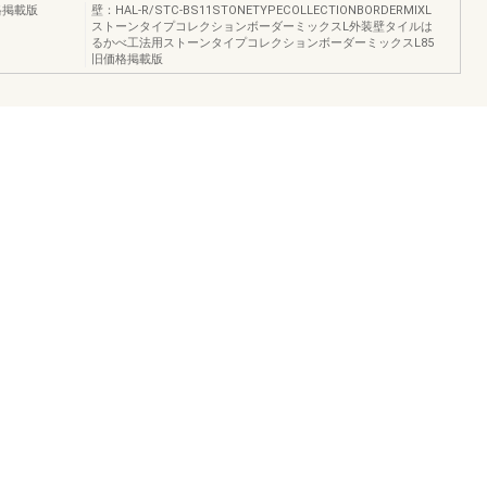
価格掲載版
壁：HAL‐R/STC‐BS11STONETYPECOLLECTIONBORDERMIXL
ストーンタイプコレクションボーダーミックスL外装壁タイルは
るかべ工法用ストーンタイプコレクションボーダーミックスL85
旧価格掲載版