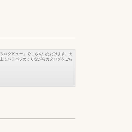
タログビュー」でごらんいただけます。カ
b上でパラパラめくりながらカタログをごら