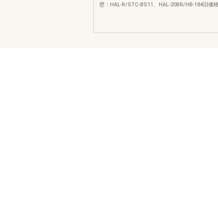
壁：HAL‐R/STC‐BS11、HAL‐20BR/HB‐184旧