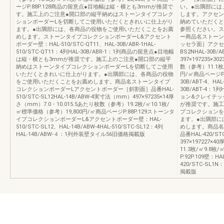
ージP.88P.128商品の留意点●目地幅は縦・横とも3mmが推奨で
い。●出隅部には
す。施工上のご注意●開口部の縦平納めはストーンタイプコレク
します。アクセン
ションボーダーLを切断してご使用いただくときれいに仕上がり
納めていただくと
ます。●出隅部には、各商品の役物をご使用いただくことをお薦
参照ください。ス
めします。ストーンタイプコレクションボーダーL&アクセント
ー商品名ストーン
ボーダー壁：HAL‐510/STC‐QT11、HAL‐30B/ABR‐1HAL‐
ッセラ面］アクセン
510/STC‐QT11：4列HAL‐30B/ABR‐1：1列商品の留意点●目地幅
BS2NHAL‐30B/
は縦・横とも3mmが推奨です。施工上のご注意●開口部の縦平
397×197235×3
納めはストーンタイプコレクションボーダーLを切断してご使用
数（参考）11.1枚
いただくときれいに仕上がります。●出隅部には、各商品の役物
円/㎡商品ページP.92
をご使用いただくことをお薦めします。商品名ストーンタイプ
30B/ABT‐4、HAL
コレクションボーダーLアクセントボーダー［斜割面］品番HAL‐
30B/ABT‐4：1
510/STC‐SL12HAL‐14B/ABW‐4実寸法（mm）497×97235×14厚
ョン&クレイテッ
さ（mm）7.0・10.015.5あたり枚数（参考）19.2枚/㎡10.1枚/
が推奨です。施工
㎡標準価格（参考）19,800円/㎡商品ページP.88P.129ストーンタ
プコレクションを
イプコレクションボーダーL&アクセントボーダー壁：HAL‐
ます。●出隅部に
510/STC‐SL12、HAL‐14B/ABW‐4HAL‐510/STC‐SL12：4列
めします。商品名
HAL‐14B/ABW‐４：1列外装壁タイル56旧価格掲載版
品番HAL‐420/S
397×197227×
11.3枚/㎡9.8
P.92P.109壁：HA
420/STC‐SL1
掲載版