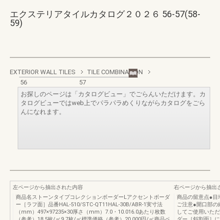
エクステリアタイルカタログ２０２６ 56-57(58-
59)
EXTERIOR WALL TILES
TILE COMBINATION
56
57
お探しのページは「カタログビュー」でごらんいただけます。カ
タログビューではweb上でパラパラめくりながらカタログをごら
んになれます。
左ページから抽出された内容
右ページから抽出
商品名ストーンタイプコレクションボーダーLアクセントボーダ
商品の留意点●目
ー［ラフ面］品番HAL‐510/STC‐QT11HAL‐30B/ABR‐1実寸法
ご注意●開口部の
（mm）497×97235×30厚さ（mm）7.0・10.016.0あたり枚数
してご使用いただ
（参考）18.5枚/㎡9.7枚/㎡標準価格（参考）20,000円/㎡商品ペ
ダー［斜割面］に