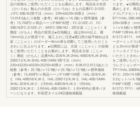
品の役物をご使用いただくことをお薦めします。商品名火色音
ります。●出隅部
（ひいろね）釉もの火色音（ひいろね）土もの品番FC‐2/GEE‐
薦めします。商品
J1FC‐30B/N2実寸法（mm）239×60239×30厚さ（mm）
クスLアクセントボ
13.018.0あたり枚数（参考）48.6枚/㎡16.2枚/㎡標準価格（参
BT11HAL‐30B/
考）15,700円/㎡商品ページP.80P.82壁：FC‐2/GEE‐J1、FC‐
235×30厚さ（m
30B/N2FC‐2/GEE‐J1：6列FC‐30B/N2：2列古寂（こじゃく）&
ト/㎡6.6枚/㎡標
雅紋（がもん）商品の留意点●目地幅は、縦は8mm以上、横
P.84P.128HAL‐
10mm以上が推奨です。施工上のご注意●開口部の縦平納めは古
R/STC‐BT11
寂（こじゃく）のボーダー8mm厚を切断してご使用いただくと
ーダーミックスL
きれいに仕上がります。●出隅部には、古寂（こじゃく）の役物
とも3mmが推奨
をご使用いただくことをお薦めします。商品名古寂（こじゃ
トーンタイプコレ
く）雅紋（がもん）品番HAL‐2D8/KJK‐2HAL‐40BD8/KJK‐2HAL‐
いただくときれい
25BD12/KJK‐2HAL‐40B/GMN‐3実寸法（mm）
をご使用いただく
235×65235×40235×25235×40厚さ（mm）8.08.012.012.0あたり
コレクションボーダ
枚数（参考）25.7枚/㎡12.9枚/㎡25.7枚/㎡12.9枚/㎡標準価格
TP11HAL‐20B
（参考）15,400円/㎡商品ページP.108P.104壁：HAL‐2D8/KJK‐
47.5）235×19
2、HAL‐40BD8/KJK‐2、HAL‐25BD12/KJK‐2、HAL‐40B/GMN‐
3.2セット/㎡6.
3HAL‐2D8/KJK‐2：２列HAL‐40BD8/KJK‐2：1列HAL‐
P.84P.100壁：HA
25BD12/KJK‐2：２列HAL‐40B/GMN‐3：１列※枠内が基本パタ
R/STC‐TP11：
ーンになります。外装壁タイル54旧価格掲載版
格掲載版