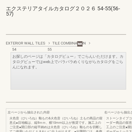
エクステリアタイルカタログ２０２６ 54-55(56-
57)
EXTERIOR WALL TILES
TILE COMBINATION
54
55
お探しのページは「カタログビュー」でごらんいただけます。カ
タログビューではweb上でパラパラめくりながらカタログをごら
んになれます。
左ページから抽出された内容
右ページから抽出
火色音（ひいろね）釉もの&火色音（ひいろね）土もの商品の留
ストーンタイプコ
意点●目地幅は、縦8ｍｍ、横10mm以上が推奨です。施工上の
ーダー商品の留意
ご注意●開口部の縦平納めは火色音（ひいろね）釉ものを切断し
工上のご注意●開
てご使用いただくときれいに仕上がります。●出隅部には、各商
ボーダーミックス