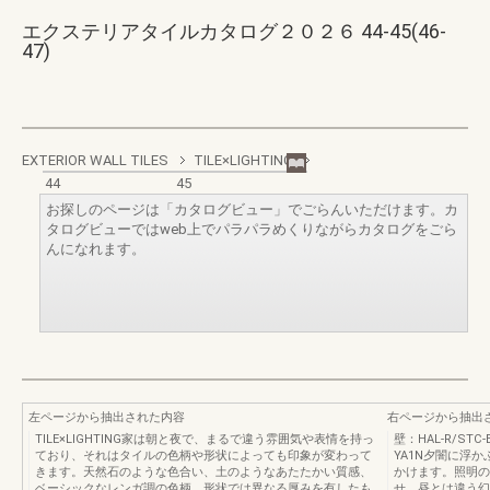
エクステリアタイルカタログ２０２６ 44-45(46-
47)
EXTERIOR WALL TILES
TILE×LIGHTING
44
45
お探しのページは「カタログビュー」でごらんいただけます。カ
タログビューではweb上でパラパラめくりながらカタログをごら
んになれます。
左ページから抽出された内容
右ページから抽出
TILE×LIGHTING家は朝と夜で、まるで違う雰囲気や表情を持っ
壁：HAL‐R/STC‐B
ており、それはタイルの色柄や形状によっても印象が変わって
YA1N夕闇に浮
きます。天然石のような色合い、土のようなあたたかい質感、
かけます。照明の
ベーシックなレンガ調の色柄。形状では異なる厚みを有したも
せ、昼とは違う幻