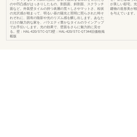
のや凹凸感がはっきりしたもの、割肌面、斜割面、スクラッチ
が美しい邸宅。光
面など。外装壁タイルの持つ表層の荒々しさやマットさ、粒状
建物の造形美が相
の光沢感が相まって、明るい昼の陽光と照明に照らされた時そ
を与えています。
れぞれに、固有の陰影や光のリズム感を醸し出します。あなた
だけの魅力的な家を、バラエティ豊かなタイルのラインアップ
でお手伝いします。光の効果で、壁面をさらに魅力的に見せ
る。壁：HAL‐420/STC‐QT3壁：HAL‐420/STC‐QT344旧価格掲
載版