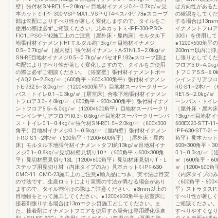
壁］張付材SN‐RE1.5∼2.0kg/㎡目地材イナメジ0.4∼0.7kg/㎡見
は方向性があるた
本カットミ‐IPF‐300‐VSP‐MA1…VSP‐QT4ベスパP.178●スロープ
の確認をしてくださ
部は勾配によりすべり性が著しく変化しますので、タイルをご
する場合は13m
使用の際は必ずご相談ください。見本カットミ‐IPF‐300‐PSO‐
イナメントフロア
FIO1…PSO‐FN2施工上のご注意［屋外床・屋内床］モルタル下
30G）を併用し
地張付材イナメントHFモルタル約13kg/㎡目地材イナメジ
●1200×600
0.5∼0.7kg/㎡［屋内壁］張付材イナメントA‐51N1.5∼2.0kg/㎡
200mm以内に抑
SN‐RE目地材イナメジ0.5∼0.7kg/㎡パセオP.182●スロープ部は
し張りとしてくだ
勾配によりすべり性が著しく変化しますので、タイルをご使用
フロア3.0∼4.0
の際は必ずご相談ください。［浴室壁］張付材イナメントボー
トフロア5.5∼6.
イAQ2.0∼2.5kg/㎡（600角平・600×300角平）張付材イナメン
ンインテリアフロア
トE‐732.5∼3.0kg/㎡（1200×600角平）目地材スーパークリーン
RC‐S1∼2本/㎡（
バス・トイレ0.1∼0.3kg/㎡［居室床］合板下地張付材イナメン
RE1.5∼2.0k
トフロア3.0∼4.0kg/㎡（600角平・600×300角平）張付材イナメ
ーンバス・トイレ0.
ントフロア5.5∼6.0kg/㎡（1200×600角平）目地材スーパークリ
［屋外床・屋内床
ーンインテリアフロアⅡ0.3∼0.6kg/㎡目地材スーパークリーンバ
13kg/㎡目地材イナ
ス・トイレ0.1∼0.4kg/㎡張付材SN‐RE1.5∼2.0kg/㎡（600×300
600EX20‐STT
角平）目地材イナメジ0.1∼0.5kg/㎡［屋内壁］張付材イナメン
IPF‐630‐STT‐2
トRC‐S1∼2本/㎡（600角平・1200×600角平）［屋外床・屋内
角平）見本カットミ‐I
床］モルタル下地張付材イナメントタフⅠ約13kg/㎡目地材イナ
600×300角平
メジ0.1∼0.8kg/㎡見切材壁見切り10＊（600角平・600×300角
0.1∼0.3kg/
平）見切材壁見切り13L（1200×600角平）見切材床見切りT・L
㎡（600角平・600
ステップ用見切り材（内床タイプのみ）見本カットﾐ‐IPF‐630‐
㎡（1200×60
CMC‐11…CMC‐23施工上のご注意●輸入品につき、実寸法は目安
（内床タイプのみ
の寸法です。生産ロットにより実際の寸法が異なる場合があり
（600角平・600
ますので、タイル割付けの際はご注意ください。●3mm以上の
平）ストラタスP
目地幅をとって施工してください。●1200×600角平を居室床に
すべり性が著しく
接着剤張りする場合は13mmクシ目施工としてください。ま
ご相談ください。
た、接着剤にイナメントフロアを使用する場合は専用硬化促進
すべりやすくなり