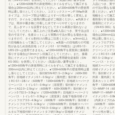
剤（SN‐KS‐30G）を併用してください（気温の高い夏季を除
タイル表面が濡れ
く）。●1200×600角平の床使用時にタイルをずらして施工する
入品につき、実寸
場合は200mm以内に抑えてください。●1200×600角平の壁使用
の寸法が異なる場
時は通し張りとしてください。コズミックストーンP.184●外床
意ください。●9.
タイプは、スロープ部は勾配によりすべり性が著しく変化しま
地幅をとって施工し
すので、タイルをご使用の際は必ずご相談ください。●内床タイ
着剤張りする場合
プは、雨水や履き物に付着した水ですべりやすくなりますの
接着剤にイナメン
で、足ふきマットを設置するなどしてタイル表面が濡れないよ
（SN‐KS‐30
うにしてください。施工上のご注意●輸入品につき、実寸法は目
く）。●1200×
安の寸法です。生産ロットにより実際の寸法が異なる場合があ
場合は200mm以
りますので、タイル割付けの際はご注意ください。●3mm以上
時は通し張りとし
の目地幅をとって施工してください。●表面への目地残りの可能
メントフロア3.0∼
性があるため淡色目地（イナメジG1・G11N相当）はUBS‐13・
ナメントフロア5.5
UBS‐23へは使用できません。●1200×600角平を居室床に接着剤
クリーンインテリア
張りする場合は13mmクシ目施工としてください。また、接着
メントRC‐S1∼2
剤にイナメントフロアを使用する場合は専用硬化促進剤（SN‐
RE1.5∼2.0k
KS‐30G）を併用してください（気温の高い夏季を除く）。
ーンバス・トイレ0.
●1200×600角平の床使用時にタイルをずらして施工する場合は
地材スーパークリー
200mm以内に抑えてください。●1200×600角平の壁使用時は通
付材イナメントボーイ
し張りとしてください。張付材SN‐RE1.5∼2.0kg/㎡（600×300
平）張付材イナメント
角平）目地材イナメジ0.1∼0.5kg/㎡［屋内壁］張付材イナメン
外床・屋内床］モ
トRC‐S1∼2本/㎡（600角平・1200×600角平）目地材スーパーク
見本カットミ‐IPF‐
リーンバス・トイレ0.1∼0.4kg/㎡［浴室壁］張付材イナメント
角平・1200×600
ボーイAQ2.0∼2.5kg/㎡（600角平・600×300角平）張付材イナ
12∼MMP‐14（6
メントE‐732.5∼3.0kg/㎡（1200×600角平）目地材スーパークリ
MMP‐11∼MMP
ーンバス・トイレ0.1∼0.3kg/㎡［居室床］合板下地張付材イナ
イナメジ0.1∼0
メントフロア3.0∼4.0kg/㎡（600角平・600×300角平）張付材イ
（内床タイプのみ
ナメントフロア5.5∼6.0kg/㎡（1200×600角平）目地材スーパー
（600角平・600
クリーンインテリアフロアⅡ0.3∼0.6kg/㎡［屋外床・屋内床］モ
平）メンフィスP
ルタル下地張付材イナメントタフⅠ約13kg/㎡目地材イナメジ
すべり性が著しく