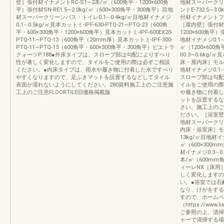
壁］張付材イナメントRC‐S1∼2本/㎡（600角平・1200×600角
地材スーパークリー
平）張付材SN‐RE1.5∼2.0kg/㎡（600×300角平・300角平）目地
ントE‐732.5∼
材スーパークリーンバス・トイレ0.1∼0.4kg/㎡目地材イナメジ
付材イナメントフロア
0.1∼0.5kg/㎡見本カットミ‐IPF‐630‐PTQ‐21∼PTQ‐23（600角
［屋内壁］張付材イ
平・600×300角平・1200×600角平）見本カットミ‐IPF‐600EX20‐
1200×600角平）
PTQ‐11∼PTQ‐13（600角平（20mm厚）見本カットミ‐IPF‐300‐
地材イナメジ0.1∼
PTQ‐11∼PTQ‐13（600角平・600×300角平・300角平）ピエトラ
㎡（1200×60
クォーツP.188●外床タイプは、スロープ部は勾配によりすべり
Ⅱ0.3∼0.6kg/㎡
性が著しく変化しますので、タイルをご使用の際は必ずご相談
床・屋内床］モル
ください。●内床タイプは、雨水や履き物に付着した水ですべり
地材イナメジ0.1∼
やすくなりますので、足ふきマットを設置するなどしてタイル
スロープ部は勾配
表面が濡れないようにしてください。280資料施工上のご注意施
イルをご使用の際
工上のご注意FLOORTILE旧価格掲載版
や履き物に付着し
ットを設置するな
さい。施工上のご
ださい。［浴室壁］
地材スーパークリー
内床・浴室床］モ
13kg/㎡目地材イナメ
㎡（600×300m
材イナメジ0.3∼0
本/㎡（600mm角平
ィーレNX［床用
しく変化しますの
い。●浴室では石
なり、けがをする
すので、ホームペ
（https://www.l
ご参照の上、清掃
ャーで清掃する場