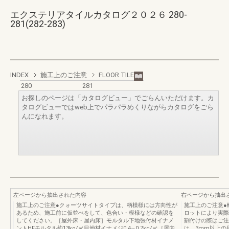
エクステリアタイルカタログ２０２６ 280-
281(282-283)
INDEX
施工上のご注意
FLOOR TILE
280
281
お探しのページは「カタログビュー」でごらんいただけます。カ
タログビューではweb上でパラパラめくりながらカタログをごら
んになれます。
左ページから抽出された内容
右ページから抽出
施工上のご注意●クォーツサイトタイプは、柄模様には方向性が
施工上のご注意●
あるため、施工前に仮並べをして、色合い・模様などの確認を
ロットにより実際
してください。［屋外床・屋内床］モルタル下地張付材イナメ
割付けの際はご注意
ントHFモルタル約13kg/㎡目地材イナメジ0.4∼0.7kg/㎡［屋内
は、3mm以上の