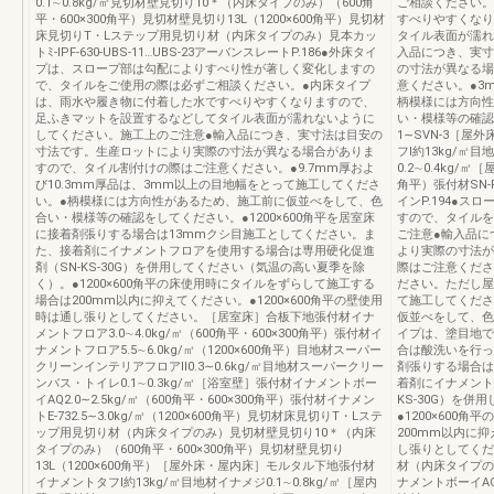
0.1∼0.8kg/㎡見切材壁見切り10＊（内床タイプのみ）（600角
ご相談ください。
平・600×300角平）見切材壁見切り13L（1200×600角平）見切材
すべりやすくなり
床見切りT・Lステップ用見切り材（内床タイプのみ）見本カッ
タイル表面が濡れ
トﾐ‐IPF‐630‐UBS‐11…UBS‐23アーバンスレートP.186●外床タイ
入品につき、実寸
プは、スロープ部は勾配によりすべり性が著しく変化しますの
の寸法が異なる場
で、タイルをご使用の際は必ずご相談ください。●内床タイプ
意ください。●3
は、雨水や履き物に付着した水ですべりやすくなりますので、
柄模様には方向性
足ふきマットを設置するなどしてタイル表面が濡れないように
い・模様等の確認を
してください。施工上のご注意●輸入品につき、実寸法は目安の
1∼SVN‐3［
寸法です。生産ロットにより実際の寸法が異なる場合がありま
フⅠ約13kg/㎡目
すので、タイル割付けの際はご注意ください。●9.7mm厚およ
0.2∼0.4kg/
び10.3mm厚品は、3mm以上の目地幅をとって施工してくださ
角平）張付材SN‐R
い。●柄模様には方向性があるため、施工前に仮並べをして、色
インP.194●
合い・模様等の確認をしてください。●1200×600角平を居室床
すので、タイルを
に接着剤張りする場合は13mmクシ目施工としてください。ま
ご注意●輸入品に
た、接着剤にイナメントフロアを使用する場合は専用硬化促進
より実際の寸法が
剤（SN‐KS‐30G）を併用してください（気温の高い夏季を除
際はご注意くださ
く）。●1200×600角平の床使用時にタイルをずらして施工する
ださい。ただし屋
場合は200mm以内に抑えてください。●1200×600角平の壁使用
て施工してくださ
時は通し張りとしてください。［居室床］合板下地張付材イナ
仮並べをして、色
メントフロア3.0∼4.0kg/㎡（600角平・600×300角平）張付材イ
イプは、塗目地で
ナメントフロア5.5∼6.0kg/㎡（1200×600角平）目地材スーパー
合は酸洗いを行って
クリーンインテリアフロアⅡ0.3∼0.6kg/㎡目地材スーパークリー
剤張りする場合は
ンバス・トイレ0.1∼0.3kg/㎡［浴室壁］張付材イナメントボー
着剤にイナメント
イAQ2.0∼2.5kg/㎡（600角平・600×300角平）張付材イナメン
KS‐30G）を
トE‐732.5∼3.0kg/㎡（1200×600角平）見切材床見切りT・Lステ
●1200×600
ップ用見切り材（内床タイプのみ）見切材壁見切り10＊（内床
200mm以内に抑
タイプのみ）（600角平・600×300角平）見切材壁見切り
し張りとしてくだ
13L（1200×600角平）［屋外床・屋内床］モルタル下地張付材
材（内床タイプの
イナメントタフⅠ約13kg/㎡目地材イナメジ0.1∼0.8kg/㎡［屋内
ナメントボーイAQ2