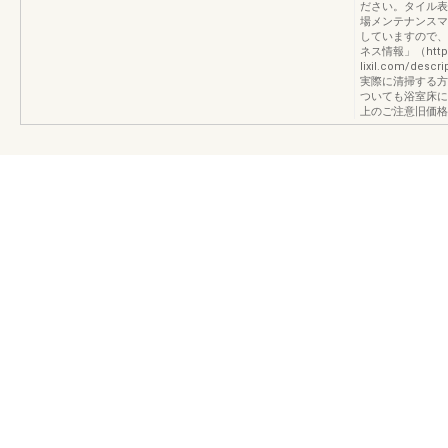
ださい。タイル表
場メンテナンスマ
していますので、
ネス情報」（https:
lixil.com/de
実際に清掃する方
ついても浴室床に
上のご注意旧価格