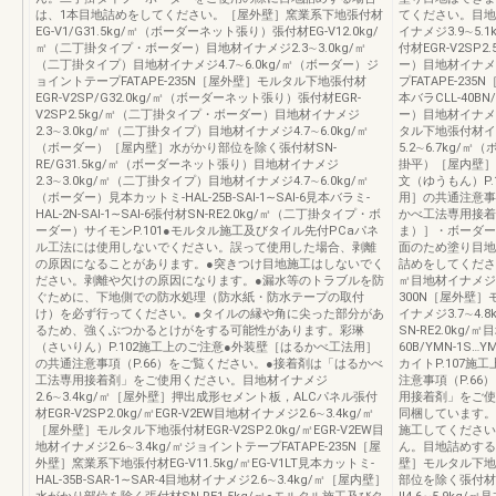
は、1本目地詰めをしてください。［屋外壁］窯業系下地張付材
てください。目地材
EG‐V1/G31.5kg/㎡（ボーダーネット張り）張付材EG‐V12.0kg/
イナメジ3.9∼5
㎡（二丁掛タイプ・ボーダー）目地材イナメジ2.3∼3.0kg/㎡
付材EGR‐V2SP2
（二丁掛タイプ）目地材イナメジ4.7∼6.0kg/㎡（ボーダー）ジ
ー）目地材イナメジ
ョイントテープFATAPE‐235N［屋外壁］モルタル下地張付材
プFATAPE‐23
EGR‐V2SP/G32.0kg/㎡（ボーダーネット張り）張付材EGR‐
本バラCLL‐40B
V2SP2.5kg/㎡（二丁掛タイプ・ボーダー）目地材イナメジ
ー）目地材イナメジ
2.3∼3.0kg/㎡（二丁掛タイプ）目地材イナメジ4.7∼6.0kg/㎡
タル下地張付材イ
（ボーダー）［屋内壁］水がかり部位を除く張付材SN‐
5.2∼6.7kg/
RE/G31.5kg/㎡（ボーダーネット張り）目地材イナメジ
掛平）［屋内壁］水
2.3∼3.0kg/㎡（二丁掛タイプ）目地材イナメジ4.7∼6.0kg/㎡
文（ゆうもん）P
（ボーダー）見本カットミ‐HAL‐25B‐SAI‐1∼SAI‐6見本バラミ‐
用］の共通注意事
HAL‐2N‐SAI‐1∼SAI‐6張付材SN‐RE2.0kg/㎡（二丁掛タイプ・ボ
かべ工法専用接着
ーダー）サイモンP.101●モルタル施工及びタイル先付PCaパネ
ま）］・ボーダー
ル工法には使用しないでください。誤って使用した場合、剥離
面のため塗り目地
の原因になることがあります。●突きつけ目地施工はしないでく
詰めをしてください
ださい。剥離や欠けの原因になります。●漏水等のトラブルを防
㎡目地材イナメジ3.
ぐために、下地側での防水処理（防水紙・防水テープの取付
300N［屋外壁］モ
け）を必ず行ってください。●タイルの縁や角に尖った部分があ
イナメジ3.7∼4
るため、強くぶつかるとけがをする可能性があります。彩琳
SN‐RE2.0kg/
（さいりん）P.102施工上のご注意●外装壁［はるかべ工法用］
60B/YMN‐1S…
の共通注意事項（P.66）をご覧ください。●接着剤は「はるかべ
カイトP.107
工法専用接着剤」をご使用ください。目地材イナメジ
注意事項（P.6
2.6∼3.4kg/㎡［屋外壁］押出成形セメント板，ALCパネル張付
用接着剤」をご使
材EGR‐V2SP2.0kg/㎡EGR‐V2EW目地材イナメジ2.6∼3.4kg/㎡
同梱しています。
［屋外壁］モルタル下地張付材EGR‐V2SP2.0kg/㎡EGR‐V2EW目
施工してください
地材イナメジ2.6∼3.4kg/㎡ジョイントテープFATAPE‐235N［屋
ん。目地詰めする
外壁］窯業系下地張付材EG‐V11.5kg/㎡EG‐V1LT見本カットミ‐
壁］モルタル下地張
HAL‐35B‐SAR‐1∼SAR‐4目地材イナメジ2.6∼3.4kg/㎡［屋内壁］
部位を除く張付材S