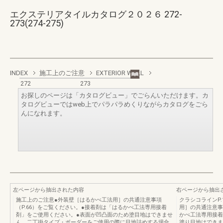
エクステリアタイルカタログ２０２６ 272-
273(274-275)
INDEX
施工上のご注意
EXTERIOR WALL
272
273
お探しのページは「カタログビュー」でごらんいただけます。カ
タログビューではweb上でパラパラめくりながらカタログをごら
んになれます。
左ページから抽出された内容
右ページから抽出
施工上のご注意●外装壁［はるかべ工法用］の共通注意事項
クラシコラインP
（P.66）をご覧ください。●接着剤は「はるかべ工法専用接着
用］の共通注意事
剤」をご使用ください。●表面が凹凸面のため塗目地はできませ
かべ工法専用接着
ん。二丁掛タイプ・ボーダーをご使用の際に目地詰めする場合
塗り目地はできま