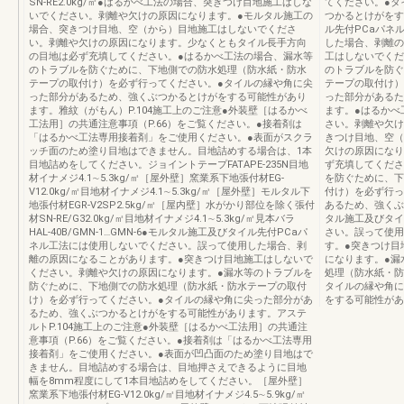
SN‐RE2.0kg/㎡●はるかべ工法の場合、突きつけ目地施工はしな
てください。●タ
いでください。剥離や欠けの原因になります。●モルタル施工の
つかるとけがをす
場合、突きつけ目地、空（から）目地施工はしないでくださ
ル先付PCaパネ
い。剥離や欠けの原因になります。少なくともタイル長手方向
した場合、剥離の
の目地は必ず充填してください。●はるかべ工法の場合、漏水等
工はしないでくだ
のトラブルを防ぐために、下地側での防水処理（防水紙・防水
のトラブルを防ぐ
テープの取付け）を必ず行ってください。●タイルの縁や角に尖
テープの取付け）
った部分があるため、強くぶつかるとけがをする可能性があり
った部分があるた
ます。雅紋（がもん）P.104施工上のご注意●外装壁［はるかべ
ます。●はるかべ
工法用］の共通注意事項（P.66）をご覧ください。●接着剤は
さい。剥離や欠け
「はるかべ工法専用接着剤」をご使用ください。●表面がスクラ
きつけ目地、空（
ッチ面のため塗り目地はできません。目地詰めする場合は、1本
欠けの原因になり
目地詰めをしてください。ジョイントテープFATAPE‐235N目地
ず充填してくださ
材イナメジ4.1∼5.3kg/㎡［屋外壁］窯業系下地張付材EG‐
を防ぐために、下
V12.0kg/㎡目地材イナメジ4.1∼5.3kg/㎡［屋外壁］モルタル下
付け）を必ず行っ
地張付材EGR‐V2SP2.5kg/㎡［屋内壁］水がかり部位を除く張付
あるため、強くぶ
材SN‐RE/G32.0kg/㎡目地材イナメジ4.1∼5.3kg/㎡見本バラ
タル施工及びタイ
HAL‐40B/GMN‐1…GMN‐6●モルタル施工及びタイル先付PCaパ
さい。誤って使用
ネル工法には使用しないでください。誤って使用した場合、剥
す。●突きつけ目
離の原因になることがあります。●突きつけ目地施工はしないで
になります。●漏
ください。剥離や欠けの原因になります。●漏水等のトラブルを
処理（防水紙・防
防ぐために、下地側での防水処理（防水紙・防水テープの取付
タイルの縁や角に
け）を必ず行ってください。●タイルの縁や角に尖った部分があ
をする可能性があ
るため、強くぶつかるとけがをする可能性があります。アステ
ルトP.104施工上のご注意●外装壁［はるかべ工法用］の共通注
意事項（P.66）をご覧ください。●接着剤は「はるかべ工法専用
接着剤」をご使用ください。●表面が凹凸面のため塗り目地はで
きません。目地詰めする場合は、目地押さえできるように目地
幅を8mm程度にして1本目地詰めをしてください。［屋外壁］
窯業系下地張付材EG‐V12.0kg/㎡目地材イナメジ4.5∼5.9kg/㎡