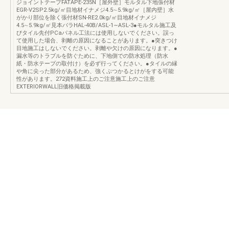
ジョイントテープFATAPE‐235N［屋外壁］モルタル下地張付材
EGR‐V2SP2.5kg/㎡目地材イナメジ4.5∼5.9kg/㎡［屋内壁］水
がかり部位を除く張付材SN‐RE2.0kg/㎡目地材イナメジ
4.5∼5.9kg/㎡見本バラHAL‐40B/ASL‐1∼ASL‐3●モルタル施工及
びタイル先付PCaパネル工法には使用しないでください。誤っ
て使用した場合、剥離の原因になることがあります。●突きつけ
目地施工はしないでください。剥離や欠けの原因になります。●
漏水等のトラブルを防ぐために、下地側での防水処理（防水
紙・防水テープの取付け）を必ず行ってください。●タイルの縁
や角に尖った部分があるため、強くぶつかるとけがをする可能
性があります。272資料施工上のご注意施工上のご注意
EXTERIORWALL旧価格掲載版