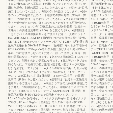
水がかり部位を除く張付材SN‐RE1.5kg/㎡●モルタル施工及びタ
Ⅱ4.6∼5.9kg/
イル先付PCaパネル工法には使用しないでください。誤って使
系下地張付材EG‐
用した場合、剥離の原因になることがあります。●突きつけ目地
Ⅱ4.6∼5.9kg
施工はしないでください。剥離や欠けの原因になります。●漏水
タP.106［屋内壁
等のトラブルを防ぐために、下地側での防水処理（防水紙・防
地材イナメジ3.3
水テープの取付け）を必ず行ってください。●タイルの縁や角に
4.4∼6.7kg/㎡
尖った部分があるため、強くぶつかるとけがをする可能性があ
（100mm角平）見本
ります。ロッシュマンP.103施工上のご注意●外装壁［はるかべ
2/SCY‐1F∼S
工法用］の共通注意事項（P.66）をご覧ください。●接着剤は
メジ3.3∼5.1k
「はるかべ工法専用接着剤」をご使用ください。見本カットミ‐
（ボーダー）目地材
HAL‐35B‐LCM‐1…LCM‐12［屋内壁］水がかり部位を除く張付材
外壁］窯業系下地張
SN‐RE/G31.5kg/㎡ジョイントテープFATAPE‐235N［屋外壁］窯
3.3∼5.1kg/
業系下地張付材EG‐V1/G31.5kg/㎡［屋外壁］モルタル下地張付
ダー）目地材イナメ
材EGR‐V2SP/G32.0kg/㎡●モルタル施工及びタイル先付PCaパ
テープFATAPE
ネル工法には使用しないでください。誤って使用した場合、剥
FATAPE‐100N
離の原因になることがあります。●突きつけ目地施工はしないで
（100mm角平）
ください。剥離や欠けの原因になります。●漏水等のトラブルを
外壁］モルタル下地
防ぐために、下地側での防水処理（防水紙・防水テープの取付
3.3∼5.1kg
け）を必ず行ってください。●タイルの縁や角に尖った部分があ
法用］の共通注意
るため、強くぶつかるとけがをする可能性があります。グラッ
るかべ工法専用接
デンP.103施工上のご注意●外装壁［はるかべ工法用］の共通注
場合には目地残り
意事項（P.66）をご覧ください。●接着剤は「はるかべ工法専用
たない場所でお試
接着剤」をご使用ください。●表面がラフ面のため塗り目地はで
角平は表面がテッ
きません。1本目地詰めをしてください。目地材イナメジアルフ
めする場合は、1
ァⅡ6.4∼8.3kg/㎡ジョイントテープFATAPE‐235N［屋外壁］窯
場合、突きつけ目
業系下地張付材EG‐V12.0kg/㎡目地材イナメジアルファ
因になります。●
Ⅱ6.4∼8.3kg/㎡張付材イナメントタフⅠ約8kg/㎡目地材イナメジ
ら）目地施工はし
アルファⅡ6.4∼8.3kg/㎡［屋外壁］モルタル下地張付材EGR‐
す。少なくともタ
V2SP2.5kg/㎡見本バラHAL‐30B/GLD‐1…GLD‐8目地材イナメジ
い。●はるかべ工
アルファⅡ6.4∼8.3kg/㎡［屋内壁］水がかり部位を除く張付材
地側での防水処理