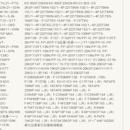
/PTQ‐21∼PTQ‐
KS‐30GP.236SN‐KS‐30GP.236SN‐RE/G1‐2KG･G3‐
/SDN‐21∼SDN‐
2KGP.144TTBKN‐102/1∼4P.221TBKN‐150/1∼4P.221TBKN‐
SDW‐1N∼SDW‐
151/1∼4P.221TBKN‐152/1∼4P.221TBKN‐300/1∼4P.221TBKN‐
JN‐1∼SJN‐
301/1∼4P.221TBKN‐601/1∼4P.221TBKN‐630/1∼4P.221TBS‐
TT‐21∼STT‐
1NAP.156・P.157TBS‐1SAP.156・P.157TKG‐
BS‐11∼UBS‐
185/1∼4P.135TKG‐215/1∼4P.135TOM‐102/1∼6P.222TOM‐
/VAM‐11∼VAM‐
150/1∼6P.222TOM‐151/1∼6P.222TOM‐152/1∼6P.222TOM‐
/VSP‐MA1…
300/1∼6P.222TOM‐301/1∼6P.222TTS‐100NP.157TTS‐
IPF‐
2HP.138・P.139・P.157・P.165YYT‐1N/PP‐10…PP‐201P.110YT‐
VT‐
2N/PP‐10…PP‐201P.110品番/色番ページYT‐12N/PP‐10…PP‐
/PRN‐21∼PRN‐
201P.110YT‐13N/PP‐10…PP‐201P.110YT‐14N/PP‐10…PP‐
N‐11∼GFN‐
201P.110YT‐15N/PP‐10…PP‐201P.110YT‐25N/PP‐10…PP‐
0/CMC‐
201P.110YT‐100N/PP‐10…PP‐201P.110YT‐114N/PP‐10…PP‐
93IPF‐
201P.110YT‐115N/PP‐10…PP‐201P.110イｲﾅﾒｼﾞG1‐20KG･G11N‐
SDN‐
20KGP.147・P.239ｲﾅﾒｼﾞｱﾙﾌｱ2/101R‐20KG∼105R‐20KGP.146・
0/STT‐
P.239ｲﾅﾒﾝﾄA51N‐10KGP.236ｲﾅﾒﾝﾄA51N‐20KGP.236ｲﾅﾒﾝﾄﾀﾌ1‐
IPF‐
25KG/1∼3P.145・P.238ｲﾅﾒﾝﾄﾀﾌ2‐25KGP.145・
VAM‐
P.238550DRP.138・P.15750MRP.138・P.15750OR（700）
60/ADC‐
P.138・P.157他（JR）EG‐V1/G3･G4･Ｇ11P.164（JR）FATAPE‐
IPF‐
100NP.165（JR）FATAPE‐150NP.165（JR）FATAPE‐
VAM‐
235NP.165（JR）FATAPE‐300NP.165（JR）F‐
0/GCL‐
CON45P.164（JR）F‐CON60P.164（JR）F‐CSR65P.164（JR）
1IPF‐
F‐PM900P.164（JR）F‐RNETP.164（JR）F‐T50NNP.164（JR）
ADC‐
F‐WCT100P.165（JR）F‐WS30P.165（JR）K‐IK75P.165（JR）
0/SDN‐
K‐TMT15/BLP.165（JR）R‐KC1000P.165（JR）R‐KNW‐
5IPS‐300/WB‐
1600GP.165（JR）R‐NP10P.164（JR）R‐NP10‐RCP.164（JR）
09品番/色番ページ
R‐NP10‐SAP.164（JR）R‐NP10‐WAP.164（JR）R‐PATE‐
FISP.159K‐
16KGP.165（JR）R‐SCM‐25KGP.165（JR）ｽﾃｰﾌﾟﾙNP.165265
.157K‐
索引品番索引旧価格掲載版
K‐