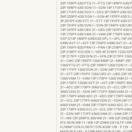
25P.193IPF‐630/PTQ‐11∼PTQ‐13P.189IPF‐630
23P.189IPF‐630/SDN‐11∼SDN‐14P.171IPF‐630
24P.171IPF‐630/SDS‐1∼SDS‐2P.199IPF‐630/
2NP.220IPF‐630/SGN‐1∼SGN‐4P.197IPF‐630/S
3P.201IPF‐630/STT‐11∼STT‐13P.191IPF‐630/S
23P.191IPF‐630/SVN‐1∼SVN‐3P.194IPF‐630/U
13P.187IPF‐630/UBS‐21∼UBS‐23P.187IPF‐630
13P.175IPF‐630/VAM‐21∼VAM‐23P.175IPF‐630
VSP‐QT4P.180IPF‐630EX20/GPL‐1∼GPL‐10P.235
630N/AVT‐11∼AVT‐13P.195IPF‐630N/AVT‐21∼A
23P.195IPF‐820/PRN‐11∼PRN‐13P.218IPF‐820
23P.218IPF‐915/VER‐1∼VER‐4P.219IPF‐1220/GF
13P.217IPF‐1220/GFN‐21∼GFN‐23P.217IPF‐126
21∼CMC‐23P.185IPF‐1260/MMP‐21∼MMP‐25P.1
1260/PTQ‐21∼PTQ‐23P.189IPF‐1260/SDN‐11∼
14P.171IPF‐1260/SDN‐21∼SDN‐24P.171IPF‐126
21∼STT‐23P.191IPF‐1260/UBS‐21∼UBS‐23P.187
1260/VAM‐11∼VAM‐13P.175IPF‐1260/VAM‐21∼
23P.175IPF‐1260N/AVT‐21∼AVT‐23P.195IPF‐30
21∼ADC‐25P.173IPF‐3060/GCL‐21∼GCL‐23P.177
3060/SDN‐21∼SDN‐24P.171IPF‐3060/VAM‐21∼
23P.175IPF‐6060/ADC‐21∼ADC‐25P.173IPF‐606
21∼GCL‐23P.177IPF‐6060/SDN‐21∼SDN‐24P.17
6060/VAM‐21∼VAM‐23P.175IPF‐6360/ADC‐21∼
25P.173IPF‐6360/GCL‐21∼GCL‐23P.177IPF‐636
21∼SDN‐24P.171IPF‐6360/VAM‐21∼VAM‐23P.17
11∼WB‐12P.209IPS‐300/WB‐21∼WB‐22P.2
IPS‐301N/WB‐11∼WB‐12P.209KK‐DK15LTP.139K‐
HJ90NP.157K‐HJ90TP.157K‐IK50P.138・P.139・P
MA55/BLP.140・P.158K‐MAC55/BLP.140・P.158