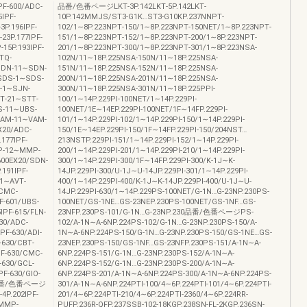
F‐600/ADC‐
品番/色番ページLKT‐3P.142LKT‐5P.142LKT‐
IPF‐
10P.142MMJS/ST3‐G1K…ST3‐G10KP.237NNPT‐
3P.196IPF‐
102/1∼8P.223NPT‐150/1∼8P.223NPT‐150NET/1∼8P.223NPT‐
23P.177IPF‐
151/1∼8P.223NPT‐152/1∼8P.223NPT‐200/1∼8P.223NPT‐
15P.193IPF‐
201/1∼8P.223NPT‐300/1∼8P.223NPT‐301/1∼8P.223NSA‐
TQ‐
102N/11∼18P.225NSA‐150N/11∼18P.225NSA‐
/SDN‐11∼SDN‐
151N/11∼18P.225NSA‐152N/11∼18P.225NSA‐
/SDS‐1∼SDS‐
200N/11∼18P.225NSA‐201N/11∼18P.225NSA‐
N‐1∼SJN‐
300N/11∼18P.225NSA‐301N/11∼18P.225PPI‐
TT‐21∼STT‐
100/1∼14P.229PI‐100NET/1∼14P.229PI‐
BS‐11∼UBS‐
100NET/1E∼14EP.229PI‐100NET/1F∼14FP.229PI‐
/VAM‐11∼VAM‐
101/1∼14P.229PI‐102/1∼14P.229PI‐150/1∼14P.229PI‐
X20/ADC‐
150/1E∼14EP.229PI‐150/1F∼14FP.229PI‐150/204NST…
177IPF‐
213NSTP.229PI‐151/1∼14P.229PI‐152/1∼14P.229PI‐
MP‐12∼MMP‐
200/1∼14P.229PI‐201/1∼14P.229PI‐210/1∼14P.229PI‐
600EX20/SDN‐
300/1∼14P.229PI‐300/1F∼14FP.229PI‐300/K‐1J∼K‐
191IPF‐
14JP.229PI‐300/U‐1J∼U‐14JP.229PI‐301/1∼14P.229PI‐
11∼AVT‐
400/1∼14P.229PI‐400/K‐1J∼K‐14JP.229PI‐400/U‐1J∼U‐
/CMC‐
14JP.229PI‐630/1∼14P.229PS‐100NET/G‐1N…G‐23NP.230PS‐
F‐601/UBS‐
100NET/GS‐1NE…GS‐23NEP.230PS‐100NET/GS‐1NF…GS‐
IPF‐615/FLN‐
23NFP.230PS‐101/G‐1N…G‐23NP.230品番/色番ページPS‐
30/ADC‐
102/A‐1N∼A‐6NP.224PS‐102/G‐1N…G‐23NP.230PS‐150/A‐
PF‐630/ADI‐
1N∼A‐6NP.224PS‐150/G‐1N…G‐23NP.230PS‐150/GS‐1NE…GS‐
‐630/CBT‐
23NEP.230PS‐150/GS‐1NF…GS‐23NFP.230PS‐151/A‐1N∼A‐
PF‐630/CMC‐
6NP.224PS‐151/G‐1N…G‐23NP.230PS‐152/A‐1N∼A‐
‐630/GCL‐
6NP.224PS‐152/G‐1N…G‐23NP.230PS‐200/A‐1N∼A‐
PF‐630/GIO‐
6NP.224PS‐201/A‐1N∼A‐6NP.224PS‐300/A‐1N∼A‐6NP.224PS‐
205品番/色番ページ
301/A‐1N∼A‐6NP.224PTI‐100/4∼6P.224PTI‐101/4∼6P.224PTI‐
4P.202IPF‐
201/4∼6P.224PTI‐210/4∼6P.224PTI‐2360/4∼6P.224RR‐
∼MMP‐
PUFP.236R‐QFP.237SSB‐102‐18KGP.238SN‐FL‐2KGP.236SN‐