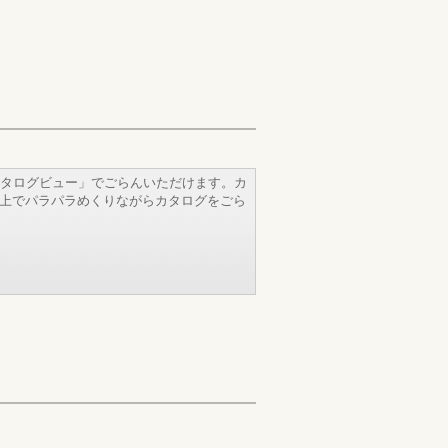
タログビュー」でごらんいただけます。カ
b上でパラパラめくりながらカタログをごら