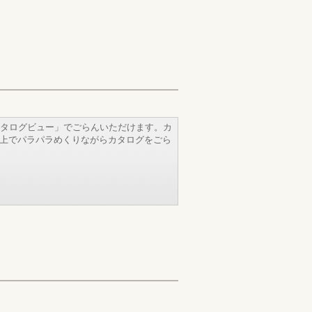
タログビュー」でごらんいただけます。カ
b上でパラパラめくりながらカタログをごら