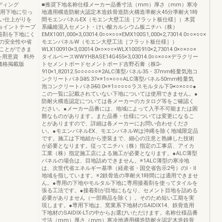
ディング
■推奨下地名称仕様メーカー品番寸法（mm）厚さ（mm）寒冷
専用下地に引っ
地適用構造防耐火認定木造鉄骨造防火構造準耐火45分準耐火1時
い仕上がりを
間モエンパネルEX（モエン大壁工法［フラット板仕様］）木質
ジョイントテープ
系繊維混入セメント・けい酸カルシウム板ニチハ（株）
接着剤を下地にく
EMX1001,000×3,03014.0○○×○○×EMX100S1,000×2,73014.0○○×○○×
の安全性や省
モエンパネルW（モエン大壁工法［フラット板仕様］）
ことができま
WLX100910×3,03014.0×○×○○×WLX100S910×2,73014.0×○×○○×
を用意資 料外
タイルベースWWYHBASE14G455×3,03014.0○○×○○×デラクリー
価格掲載版
トセメントボードセメントボード吉野石膏（株）̶
910×1,82012.5○○○○○○※2ALC薄型パネル35・37mm軽量気泡コ
ンクリートパネル̶̶̶35.37×※1○×○○○ALC薄型パネル50mm軽量気
泡コンクリートパネル̶̶̶50.0×※1○○○○○ラスモルタル下地̶̶̶̶̶×○×○○○●
この一覧に記載されていない下地については使用できません。●
防耐火構造認定については各メーカーのカタログ等をご確認く
ださい。●メーカー品番には、地域によって入手不可能または困
難なものがあります。また品番・仕様については変更になるこ
とがありますので、詳細は各メーカーにお問い合わせくださ
い。●モエンパネルEX、モエンパネルWは沖縄を除く地域限定品
です。施工は下地組から塗装まで、細心の注意と熟練した技術
が必要となります。従ってニチハ（株）指定の工事店、アイカ
工業（株）指定施工店による施工が必要となります。●ALC薄型
パネルの場合は、目地詰めできません。※1ALC薄型の寒冷地
は、次世代省エネルギー基準（経産省・国交省告示2号）のⅠ・Ⅱ
地域を指しています。※2鉄骨造の準耐火1時間には適用できませ
ん。●専用の下地やモルタル下地に専用接着剤を使ってタイルを
張る工法です。●接着剤が目地にもなり、セメント目地を詰める
必要がありません（一部商品を除く）。そのため短い工期を実
現します。●専用下地は、窯業系下地材のSAIDIX14、鉄骨造用
下地材のSAIDIX‐LTの中からお選びいただけます。名称仕様品番
寸法（mm）厚さ（mm）寒冷地適用構造防耐火認定木造鉄骨