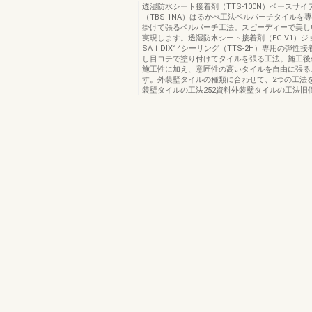
透湿防水シート接着剤（TTS-100N）ベースサイ
（TBS-1NA）はるかべ工法ベルパーチタイルを
掛けて張るベルパーチ工法。スピーディーで美し
実現します。透湿防水シート接着剤（EG-V1）
SAＩDIX14シーリング（TTS-2H）専用の弾性
し目コテで塗り付けてタイルを張る工法。施工後
施工性に加え、意匠性の高いタイルを自由に張る
す。外装壁タイルの種類に合わせて、2つの工法
装壁タイルの工法252資料外装壁タイルの工法旧