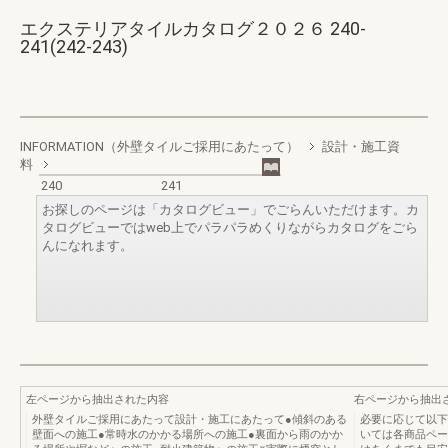
エクステリアタイルカタログ２０２６ 240-
241(242-243)
INFORMATION（外壁タイルご採用にあたって）
設計・施工資
料
240
241
お探しのページは「カタログビュー」でごらんいただけます。カ
タログビューではweb上でパラパラめくりながらカタログをごら
んになれます。
左ページから抽出された内容
右ページから抽出
外壁タイルご採用にあたって設計・施工にあたって●傾斜のある
必要に応じて以下
壁面への施工●常時水のかかる場所への施工●裏面から雨のかか
いては各商品ペー