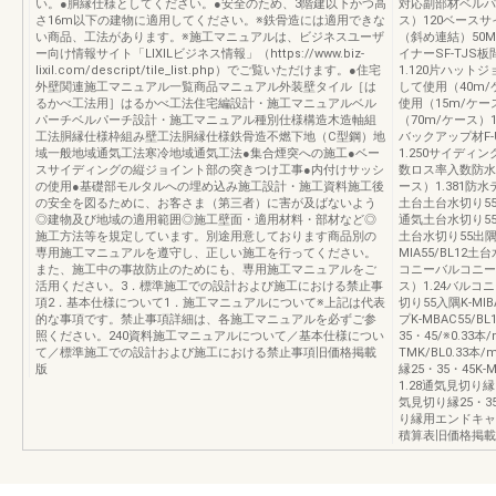
い。●胴縁仕様としてください。●安全のため、3階建以下かつ高
対応副部材ベルパー
さ16m以下の建物に適用してください。※鉄骨造には適用できな
ス）120ベースサイ
い商品、工法があります。※施工マニュアルは、ビジネスユーザ
（斜め連結）50MR
ー向け情報サイト「LIXILビジネス情報」（https://www.biz-
イナーSF-TJS
lixil.com/descript/tile_list.php）でご覧いただけます。●住宅
1.120片ハット
外壁関連施工マニュアル一覧商品マニュアル外装壁タイル［は
して使用（40m/ケ
るかべ工法用］はるかべ工法住宅編設計・施工マニュアルベル
使用（15m/ケース
パーチベルパーチ設計・施工マニュアル種別仕様構造木造軸組
（70m/ケース）
工法胴縁仕様枠組み壁工法胴縁仕様鉄骨造不燃下地（C型鋼）地
バックアップ材F-
域一般地域通気工法寒冷地域通気工法●集合煙突への施工●ベー
1.250サイディン
スサイディングの縦ジョイント部の突きつけ工事●内付けサッシ
数ロス率入数防水紙
の使用●基礎部モルタルへの埋め込み施工設計・施工資料施工後
ース）1.381防水
の安全を図るために、お客さま（第三者）に害が及ばないよう
土台土台水切り55K-
◎建物及び地域の適用範囲◎施工壁面・適用材料・部材など◎
通気土台水切り55K-
施工方法等を規定しています。別途用意しております商品別の
土台水切り55出隅K
専用施工マニュアルを遵守し、正しい施工を行ってください。
MIA55/BL12
また、施工中の事故防止のためにも、専用施工マニュアルをご
コニーバルコニー水切
活用ください。3．標準施工での設計および施工における禁止事
ス）1.24バルコニ
項2．基本仕様について1．施工マニュアルについて※上記は代表
切り55入隅K-MI
的な事項です。禁止事項詳細は、各施工マニュアルを必ずご参
プK-MBAC55/
照ください。240資料施工マニュアルについて／基本仕様につい
35・45/※0.3
て／標準施工での設計および施工における禁止事項旧価格掲載
TMK/BL0.33
版
縁25・35・45K-
1.28通気見切り縁2
気見切り縁25・35
り縁用エンドキャッ
積算表旧価格掲載