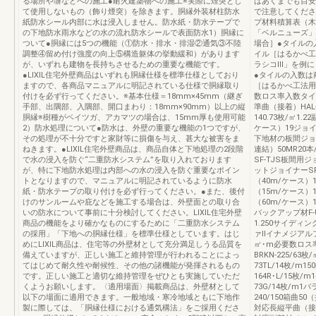
る場所や塀などへの施工●耐火建築物への施工※実際に煙突とし
はあくまでも目安
て使用しないもの（飾り煙突）を除きます。胴縁外装材柱防水
で注意してくださ
紙防水シール内部に水は浸入しません。防水紙・防水テープで
プ材料積算表（木
の下地防水雨水などの水の流れ防水シールで表面防水1）胴縁に
「ベルニューズ」
ついて●胴縁には5つの機能（①防水・排水・排湿②通気③不陸
場合］●タイルの
調整④留め付け強度の向上⑤構造躯体の挙動緩和）があります
イル［はるかべ工
が、いずれも建物を長持ちさせるための重要な機能です。
ラシコⅢ」を例に
●LIXIL住宅外壁商品はいずれも胴縁仕様を標準仕様としており
●タイルの入数は
ますので、各商品マニュアルに明記されている仕様で胴縁取り
［はるかべ工法用
付けを必ず行ってください。※基本仕様＝18mm×45mm（継ぎ
数ロス率入数タイル二
手部、出隅部、入隅部、開口まわり：18mm×90mm）以上の縦
準曲（接着）HAL-13
胴縁※樹種がベイツガ、アカマツの場合は、15mm厚も使用可能
140.73枚/㎡1.
2）防水処理について●防水は、外壁の重要な機能の1つですが、
ケース）19ジョイン
その処理が不十分ですと家財等に損傷を与え、甚大な被害をま
下地材の板間ジョ
ねきます。●LIXIL住宅外壁商品は、商品自体と下地処理の2段階
連結）50MR20本
で水の浸入を防ぐ“二重防水システム”を取り入れております
SF-TJS板間用
が、特に下地防水処理は内部への水の浸入を防ぐ重要なポイン
ットジョイナーS
トとなりますので、マニュアルに明記されているように防水
（40m/ケース）1
紙・防水テープの取り付けを必ず行ってください。●また、後付
（15m/ケース）1
けのサンルームや庇などを施工する場合は、外壁面との取り合
（60m/ケース）
いの防水について事前に十分検討してください。LIXIL住宅外壁
バックアップ材F-
商品の機能をより確かなものにするために「二重防水システム
1.250サイディン
の採用」「下地への胴縁仕様」を標準仕様としています。はじ
ァⅡイナメジアルファ2
めにLIXIL商品は、住宅等の外壁材として充分満足しうる品質を
㎡･m必要数ロス
備えていますが、正しい施工と維持管理が行われることによっ
BRKN-225/63
てはじめて耐久性や耐候性、その他の諸機能が発揮されるもの
73TL/14枚/m
です。正しい施工と適切な維持管理をぜひとも実施していただ
164R･L/15枚
くようお願いします。〈適用場面〉掲載商品は、外壁材として
73G/14枚/m
以下の場面に適用できます。一般地域・寒冷地域ともに下地作
240/150箱曲5
製に際しては、「胴縁仕様における通気構法」をご採用くださ
対応長縦平曲（接着