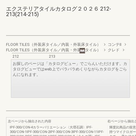
エクステリアタイルカタログ２０２６ 212-
213(214-215)
FLOOR TILES（外装床タイル／内装・外装床タイル）
コンテII
FLOOR TILES（外装床タイル／内装・外装床タイル）
クレド
212
213
お探しのページは「カタログビュー」でごらんいただけます。カ
タログビューではweb上でパラパラめくりながらカタログをごら
んになれます。
左ページから抽出された内容
右ページから抽出
IPF‐300/CON‐4カラーバリエーション〈大理石調〉IPF‐
輝度比商品の留意
300/CON‐1IPF‐300/CON‐2IPF‐300/CON‐3IPF‐300/CON‐11IPF‐
持つマイクロガー