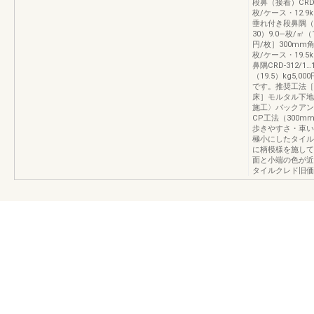
段鼻（接着）CRD‐30
枚/ケース・12.9k
垂れ付き段鼻隅（接着
30）9.0―枚/㎡（
円/枚］300mm角段鼻
枚/ケース・19.5k
鼻隅CRD‐312/1
（19.5）kg5,
です。推奨工法［
床］モルタル下地
施工〉バックアン
CP工法（300
歩きやすさ・車い
極小にしたタイル
に柄模様を施して
面と小端の色が近
タイルクレド旧価