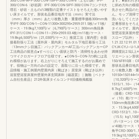
300/CON‐9IPF‐300/CON‐10IPF‐300/CON‐8〈土もの調〉IPF‐
ます。●垂れ付き
300/CON‐6〈砂岩調〉IPF‐300/CON‐5IPF‐300/CON‐7コンテⅡ大
じ斜め方向の模様
理石・砂岩・土ものの3種類の定番テイストをそろえた使いやす
先させた商品のた
い床タイルです。形状名品番目地共寸法（mm）実寸法
ん。モップ清掃で
（mm）厚さ（mm）あたり枚数入数・重量標準価格300mm角
洗いをしてくださ
平IPF‐300/CON‐1∼CON‐11300×300295×2959.011.5枚/㎡11枚/
定番形状をそろえ
ケース・19.8kg7,100円/㎡［6,790円/ケース］300mm角段鼻
タイルです。屋内
IPF‐311/CON‐1∼CON‐11―295×2959.03.4枚/m11枚/ケース・
室壁浴室床屋外壁
19.8kg6,500円/m［21,030円/ケース］推奨工法［屋内壁］全面
スロープ以外）・
接着剤張り工法［屋外床・屋内床］モルタル下地圧着張り工法
1.21.22.12.91.01.
〈13mmクシ目施工〉バックアンカーAF工法バックアンカーCP
CYJK‐CYJ―U‐1J
工法商品の留意点●すべりにくい面状と防汚・清掃性をあわせ持
満輝度比2.5以上
つマイクロガードフロア仕様です。●CON‐5∼CON‐7の柄には流
リエーション形状見本1
れ模様があります。右上がりにそろえて施工するのがお薦めで
150/6F810床：
す。役物は一方向のみの設定で、面取りに沿った模様です。商
形状名品番目地共
品情報・施工例屋内壁屋内床（靴ばき）居室床（靴ばき以外）
たり枚数入数・重量
浴室壁浴室床屋外壁屋外床玄関床BⅠ［磁器質］｜施釉［ベトナ
10150×150144×
ム自社生産品］212外装床タイルコンテⅡ旧価格掲載版
［10,320円/
151S/1…10―（
8.7kg7,600
（接着）CRD‐152
㎡（10）枚/ケース・
150mm角段鼻CRD‐
ス・15.5kg4,6
CRD‐1512/1…1
（15.5）kg1,
（Fパターン）CRD‐15
㎡40枚/ケース・16
角平CRD‐300/1…
19.5kg10,10