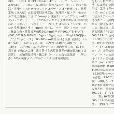
相当IPF‐300/ATS‐3IPF‐300/ATS‐4カラーバリエーションIPF‐
をあわせ持つマイ
300/ATS‐1IPF‐300/ATS‐2商品の留意点●すべりにくい面状と防
壁・浴室壁］全面
汚・清掃性をあわせ持つマイクロガードフロア仕様です。推奨
剤張り工法［屋外
工法［屋内壁］全面接着剤張り工法［屋外床・屋内床］モルタ
〈13mmクシ目
ル下地圧着張り工法〈13mmクシ目施工〉バックアンカーAF工
工法カスティージ
法バックアンカーCP工法アルティスタイタリアの伝統建築に使
特長のコット調内
われる自然石チェッポをモチーフにした外装床タイルです。形
室床（靴ばき以外
状名品番目地共寸法（mm）実寸法（mm）厚さ（mm）あた
内床（靴ばき）居
り枚数入数・重量標準価格300mm角平IPF‐300/ATS‐1∼ATS‐
床玄関床IPF‐300
4300×300295×2959.011.5枚/㎡10枚/ケース・18kg12,500円/㎡
300/CSP‐11（
［10,870円/ケース］300×100mm角垂れ付き段鼻（接着）IPF‐
IPF‐300/CSP
301/ATS‐1∼ATS‐4̶（95＋30）×2959.03.4枚/m20枚/ケース・
プ）IPF‐300/C
13kg11,100円/m［65,290円/ケース］屋内壁屋内床（靴ばき）
イプ）IPF‐300/
居室床（靴ばき以外）浴室壁浴室床屋外壁屋外床玄関床BⅠ［磁
タイプ）商品情報
器質］｜施釉商品情報・施工例［ベトナム自社生産品］（平の
イプ［ベトナム自
み）206外装床タイルアルティスタ旧価格掲載版
［ベトナム自社生
寸法（mm）実寸
量標準価格300mm
14300×300295×
［9,300円/ケ
（接着）IPF‐301/C
枚/m20枚/ケース・
名品番目地共寸法
枚数入数・重量標準
300/CSP‐21∼CS
ス・18kg10,70
300/CSP‐2
プ）（内床タイプ