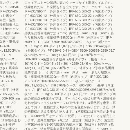
深いヴィンテ
ジョイアストーン質感の高いクォーツサイト調床タイルです。
‐630/ADI‐
洗練された内・外空間を引き立てます。カラーバリエーション
‐630/ADI‐
IPF‐630/GIO‐11（外床タイプ）IPF‐630/GIO‐21（内床タイプ）
プ）（外床タイ
IPF‐630/GIO‐12（外床タイプ）IPF‐630/GIO‐22（内床タイプ）
内壁・浴室
IPF‐630/GIO‐13（外床タイプ）IPF‐630/GIO‐23（内床タイプ）
接着剤張り工
IPF‐630/GIO‐14（外床タイプ）IPF‐630/GIO‐24（内床タイプ）
〈13mmクシ
IPF‐630/GIO‐15（外床タイプ）IPF‐630/GIO‐25（内床タイプ）
工法床：ARF‐
形状名品番目地共寸法（mm）実寸法（mm）厚さ（mm）あ
番目地共寸法
たり枚数入数・重量標準価格300mm角平（外床タイプ）IPF‐
入数・重量標
300/GIO‐11∼GIO‐15300×300295×2959.011.5枚/㎡10枚/ケー
∼ADI‐
ス・18kg12,500円/㎡［10,870円/ケース］600×300mm角平
kg12,500円/㎡
（外床タイプ）IPF‐630/GIO‐11∼GIO‐15600×300595×2959.05.7
プ）IPF‐
枚/㎡5枚/ケース・18kg15,600円/㎡［13,680円/ケース］
枚/㎡5枚/ケース・
300×100mm角垂れ付き段鼻（外床タイプ）（接着）IPF‐
ナム自社生産品］
301/GIO‐11∼GIO‐15̶（95＋30）×2959.03.4枚/m20枚/ケース・
ばき）居室床
13kg11,100円/m［65,290円/ケース］外床タイプ形状名品番目
形状名品番目
地共寸法（mm）実寸法（mm）厚さ（mm）あたり枚数入
たり枚数入
数・重量標準価格300mm角平（内床タイプ）IPF‐300/GIO‐
0/ADI‐
21∼GIO‐25300×300295×2959.011.5枚/㎡10枚/ケース・
/ケース・
18kg12,500円/㎡［10,870円/ケース］600×300mm角平（内床
00mm角平（外床
タイプ）IPF‐630/GIO‐21∼GIO‐25600×300595×2959.05.7枚/㎡5
59.05.7枚/㎡5
枚/ケース・18kg15,600円/㎡［13,680円/ケース］内床タイプ商
］300×100mm
品の留意点●外床タイプは、すべりにくい面状と防汚・清掃性を
‐11∼ADI‐
あわせ持つマイクロガードフロア仕様です。●天然石を忠実に再
11,100
現しており、色幅に加え1枚の中にも色差があります。また、錆
内床（靴ばき）
の柄模様が見える場合があります。●柄模様には方向性がありま
玄関床商品の
す。300mm角平はランダムに使用していただくことを想定して
・清掃性をあわ
います。屋内壁屋内床（靴ばき）居室床（靴ばき以外）浴室壁
ム自社生産
浴室床屋外壁屋外床玄関床屋内壁屋内床（靴ばき）居室床（靴
工例内床タイ
ばき以外）浴室壁浴室床屋外壁屋外床玄関床床：IPF‐630/GIO‐