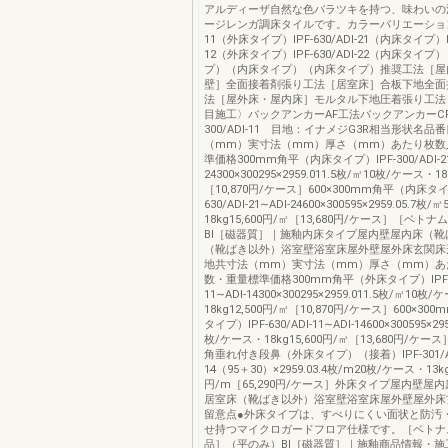
アルディーザ自然な色バラツキを持つ、味わいの
ージレンガ調床タイルです。カラーバリエーションIPF
11（外床タイプ）IPF‐630/ADI‐21（内床タイプ）IPF
12（外床タイプ）IPF‐630/ADI‐22（内床タイ
プ）（内床タイプ）（内床タイプ）推奨工法［屋
壁］全面接着剤張り工法［居室床］合板下地全面
法［屋外床・屋内床］モルタル下地圧着張り工法
目施工〉バックアンカーAF工法バックアンカーCP
300/ADI‐11 目地：イナメジG3R相当形状名品
（mm）実寸法（mm）厚さ（mm）あたり枚数
準価格300mm角平（内床タイプ）IPF‐300/ADI‐21
24300×300295×2959.011.5枚/㎡10枚/ケース・18
［10,870円/ケース］600×300mm角平（内床タイ
630/ADI‐21∼ADI‐24600×300595×2959.05.7
18kg15,600円/㎡［13,680円/ケース］［ベト
BⅠ［磁器質］｜施釉内床タイプ屋内壁屋内床（靴
（靴ばき以外）浴室壁浴室床屋外壁屋外床玄関床
地共寸法（mm）実寸法（mm）厚さ（mm）あ
数・重量標準価格300mm角平（外床タイプ）IPF‐30
11∼ADI‐14300×300295×2959.011.5枚/㎡10枚
18kg12,500円/㎡［10,870円/ケース］600×3
タイプ）IPF‐630/ADI‐11∼ADI‐14600×300595×29
枚/ケース・18kg15,600円/㎡［13,680円/ケース
角垂れ付き段鼻（外床タイプ）（接着）IPF‐301/ADI
14̶（95＋30）×2959.03.4枚/m20枚/ケース・13kg
円/m［65,290円/ケース］外床タイプ屋内壁屋
居室床（靴ばき以外）浴室壁浴室床屋外壁屋外床
留意点●外床タイプは、すべりにくい面状と防汚
せ持つマイクロガードフロア仕様です。［ベトナ
品］（平のみ）BⅠ［磁器質］｜施釉商品情報・施