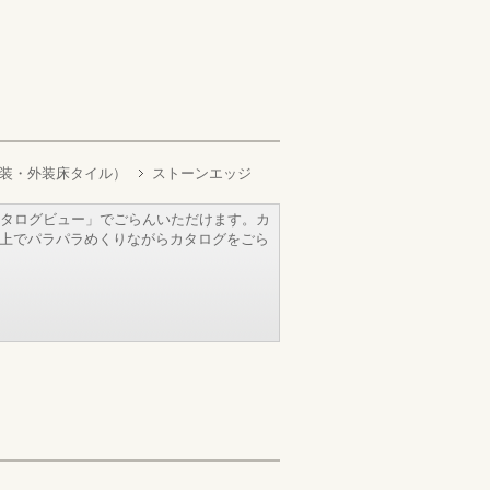
／内装・外装床タイル）
ストーンエッジ
タログビュー」でごらんいただけます。カ
b上でパラパラめくりながらカタログをごら