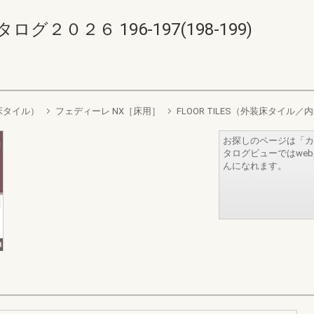
０２６ 196-197(198-199)
装床タイル）
フェディーレ NX［床用］
FLOOR TILES（外装床タイル
お探しのページは「カ
タログビューではwe
んになれます。