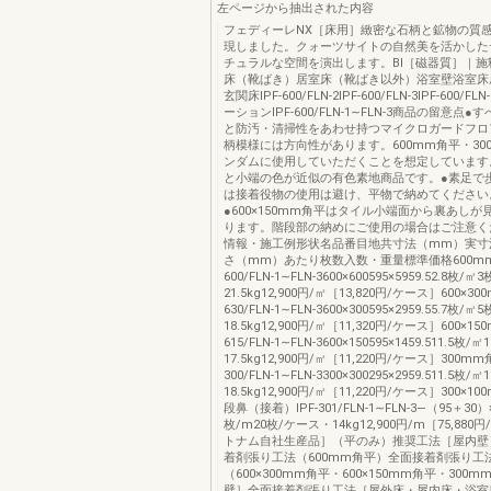
左ページから抽出された内容
フェディーレNX［床用］緻密な石柄と鉱物の質
現しました。クォーツサイトの自然美を活かした
チュラルな空間を演出します。BⅠ［磁器質］｜施
床（靴ばき）居室床（靴ばき以外）浴室壁浴室床
玄関床IPF‐600/FLN‐2IPF‐600/FLN‐3IPF‐600/
ーションIPF‐600/FLN‐1∼FLN‐3商品の留意点
と防汚・清掃性をあわせ持つマイクロガードフロ
柄模様には方向性があります。600mm角平・30
ンダムに使用していただくことを想定しています
と小端の色が近似の有色素地商品です。●素足で
は接着役物の使用は避け、平物で納めてください
●600×150mm角平はタイル小端面から裏あし
ります。階段部の納めにご使用の場合はご注意く
情報・施工例形状名品番目地共寸法（mm）実寸
さ（mm）あたり枚数入数・重量標準価格600mm角
600/FLN‐1∼FLN‐3600×600595×5959.52.8枚
21.5kg12,900円/㎡［13,820円/ケース］600×30
630/FLN‐1∼FLN‐3600×300595×2959.55.7枚
18.5kg12,900円/㎡［11,320円/ケース］600×15
615/FLN‐1∼FLN‐3600×150595×1459.511.5枚
17.5kg12,900円/㎡［11,220円/ケース］300mm
300/FLN‐1∼FLN‐3300×300295×2959.511.5枚
18.5kg12,900円/㎡［11,220円/ケース］300×
段鼻（接着）IPF‐301/FLN‐1∼FLN‐3―（95＋30）×2
枚/m20枚/ケース・14kg12,900円/m［75,88
トナム自社生産品］（平のみ）推奨工法［屋内壁
着剤張り工法（600mm角平）全面接着剤張り工
（600×300mm角平・600×150mm角平・300
壁］全面接着剤張り工法［屋外床・屋内床・浴室