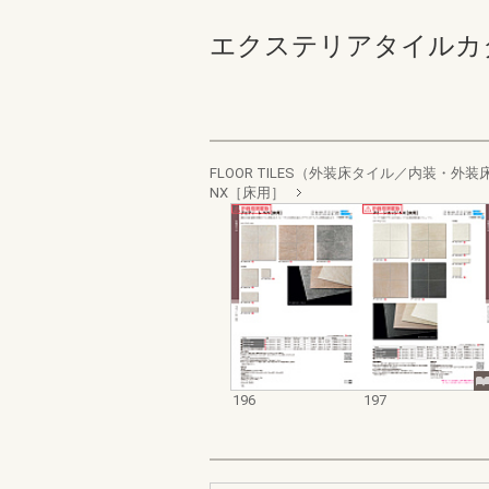
エクステリアタイルカタログ２
FLOOR TILES（外装床タイル／内装・外
NX［床用］
196
197