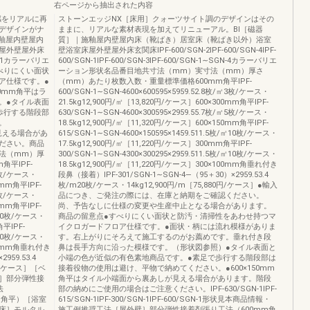
右ページから抽出された内容
感をリアルに再
ストーンエッジNX［床用］クォーツサイト調のデザインはその
デザインがナ
ままに、リアルな素材表現を加えてリニューアル。BⅠ［磁器
釉屋内壁屋内
質］｜施釉屋内壁屋内床（靴ばき）居室床（靴ばき以外）浴室
屋外壁屋外床
壁浴室床屋外壁屋外床玄関床IPF‐600/SGN‐2IPF‐600/SGN‐4IPF‐
FLN‐1カラーバリエ
600/SGN‐1IPF‐600/SGN‐3IPF‐600/SGN‐1∼SGN‐4カラーバリエ
●すべりにくい面状
ーション形状名品番目地共寸法（mm）実寸法（mm）厚さ
ア仕様です。●
（mm）あたり枚数入数・重量標準価格600mm角平IPF‐
0mm角平はラ
600/SGN‐1∼SGN‐4600×600595×5959.52.8枚/㎡3枚/ケース・
。●タイル表面
21.5kg12,900円/㎡［13,820円/ケース］600×300mm角平IPF‐
歩行する階段部
630/SGN‐1∼SGN‐4600×300595×2959.55.7枚/㎡5枚/ケース・
。
18.5kg12,900円/㎡［11,320円/ケース］600×150mm角平IPF‐
が見える場合があ
615/SGN‐1∼SGN‐4600×150595×1459.511.5枚/㎡10枚/ケース・
ださい。商品
17.5kg12,900円/㎡［11,220円/ケース］300mm角平IPF‐
法（mm）厚
300/SGN‐1∼SGN‐4300×300295×2959.511.5枚/㎡10枚/ケース・
平IPF‐
18.5kg12,900円/㎡［11,220円/ケース］300×100mm角垂れ付き
/㎡3枚/ケース・
段鼻（接着）IPF‐301/SGN‐1∼SGN‐4―（95＋30）×2959.53.4
0mm角平IPF‐
枚/m20枚/ケース・14kg12,900円/m［75,880円/ケース］●輸入
/㎡5枚/ケース・
品につき、ご発注の際には、在庫と納期をご確認ください。
0mm角平IPF‐
尚、予告なしに仕様の変更や生産中止となる場合があります。
/㎡10枚/ケース・
商品の留意点●すべりにくい面状と防汚・清掃性をあわせ持つマ
角平IPF‐
イクロガードフロア仕様です。●面状・柄には流れ模様がありま
/㎡10枚/ケース・
す。右上がりにそろえて施工するのがお薦めです。垂れ付き段
100mm角垂れ付き
鼻は長手方向に沿った模様です。（形状図参照）●タイル表面と
959.53.4
小端の色が近似の有色素地商品です。●素足で歩行する階段部は
0円/ケース］［ベ
接着役物の使用は避け、平物で納めてください。●600×150mm
］部分弾性接
角平はタイル小端面から裏あしが見える場合があります。階段
法
部の納めにご使用の場合はご注意ください。IPF‐630/SGN‐1IPF‐
mm角平）［浴室
615/SGN‐1IPF‐300/SGN‐1IPF‐600/SGN‐1形状見本商品情報・
床］モルタル
施工例推奨工法［屋外壁］部分弾性接着剤張り工法（600mm角