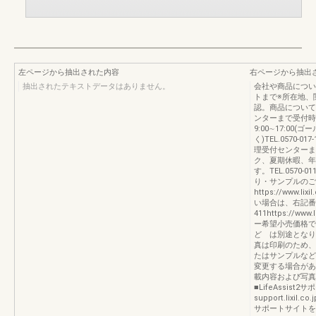
左ページから抽出された内容
右ページから抽出
抽出されたテキストデータはありません。
会社や商品につい
トまで※所在地、
認。商品について
ンターまで受付時間/
9:00∼17:0
く)TEL.0570-01
理受付センターまで
ク、夏期休暇、年
す。TEL.0570-0
り・サンプルのご
https://www.l
い場合は、右記番号
411https://w
ー希望小売価格で
ど は別途となり
真は印刷のため、
たはサンプルなど
変更する場合があ
載内容および写真
■LifeAssist2サポ
support.lixil
サポートサイトを