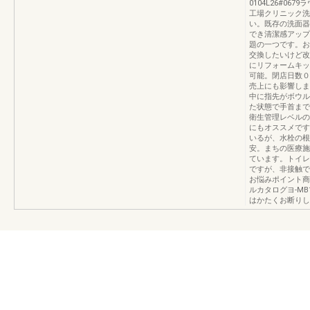
0104L26#0
工場クリニック洗
い。既存の洗面器
でき清潔感アップ
題の一つです。お
交換したいけど改
にリフォームキッ
可能。閉店日数０
売上にも影響しま
中に指先がボウル
た状態で手首まで
衛生管理レベルの
にもオススメです
いるが、水栓の根
安。まちの医療施
ています。トイレ
ですが、非接触で
お悩みポイント商
ルカタログヨ-MB
はかたくお断りし