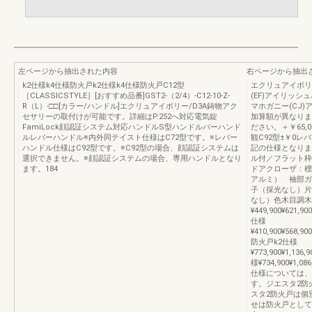
左ページから抽出された内容
右ページから抽出
k2仕様k4仕様防火戸k2仕様k4仕様防火戸C12型
エクリュアイボリ
［CLASSICSTYLE］[おすすめ品番]GST2-（2/4）-C12-10-Z-
(EF)アイリッシ
R（L）-□□[カラー/ハンドル]エクリュアイボリー/D3A鋳物アク
マホガニー(CJ)
セサリーの取付けが可能です。詳細はP.252へ対応電気錠
加算額が異なりま
FamiLock顔認証システム対応ハンドルS型ハンドルバーハンド
ださい。＋￥65,
ルレバーハンドル※内外同テイスト仕様はC72型です。※レバー
観C92型±￥0
ハンドル仕様はC92型です。※C92型の場合、顔認証システムは
記の仕様となりま
選択できません。※顔認証システムの場合、専用ハンドルとなり
ル付／フラット
ます。184
ドアクローザ：標
アルミ） 袖部ガ
子（採光なし）片
なし）色木目調木
¥449,900¥621,90
仕様
¥410,900¥568,900
防火戸k2仕様
¥773,900¥1,136
様¥734,900¥1,08
仕様については、
す。ジエスタ2防
スタ2防火戸は個
せは防火戸として