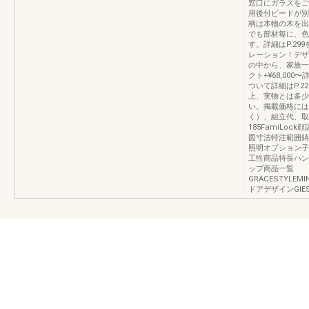
窓口にガラスをご
用後付ビードが別
柄は本物の木を出
でも部材毎に、色
す。詳細はP.2
レーション！デザ
の中から、家族一
クト+¥68,00
ついて詳細はP.
上、実物とは多少
い。掲載価格には
く）、組立代、取
185FamiLo
図寸法特注範囲鋳
照明オプション子
工性商品特長ハン
ップ商品一覧
GRACESTYLEMIN
ドアデザインGIES