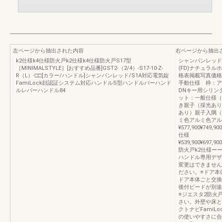
左ページから抽出された内容
右ページから抽出
k2仕様k4仕様防火戸k2仕様k4仕様防火戸S17型
シャンパンレッド
［MINIMALSTYLE］[おすすめ品番]GST2-（2/4）-S17-10-Z-
(FD)ナチュラルホ
R（L）-□□[カラー/ハンドル]シャンパンレッド/S1A対応電気錠
格表掲載写真価格
FamiLock顔認証システム対応ハンドルS型ハンドルバーハンド
手動仕様 枠：ア
ルレバーハンドル84
DNキー用シリン
ット：一般仕様（
き親子（採光あり
あり）親子入隅（
ミ色アルミ色アル
¥577,900¥749,90
仕様
¥539,900¥697,900
防火戸k2仕様ー
ハンドル専用デザ
変更はできません
ださい。※ドア本
ドア本体ごと交換
後付ビードが別途
※ジエスタ2防火
さい。外壁や床と
クトナビFami
の使いやすさに合わ