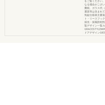
をご覧ください。
なる場合がござい
費税、ガラス代（
運賃等は含まれてお
気錠仕様表主要装
ト・リースフック
採光・採風防犯性
覧デザイン一覧カ
GRACESTYLEMIN
ドアデザインGIES