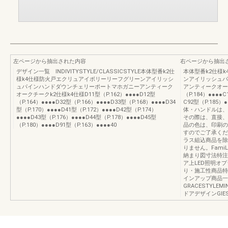
左ページから抽出された内容
右ページから抽出
デザイン一覧 INDIVITYSTYLE/CLASSICSTYLE本体型番k2仕
本体型番k2仕様
様k4仕様防火戸エクリュアイボリーリーフグリーンアイリッシ
ンアイリッシュパ
ュパインハンドダウンチェリーポートマホガニーアンティーク
アンティークオークk
オークチークk2仕様k4仕様D11型（P.162）●●●●D12型
（P.184）●●●●
（P.164）●●●●D32型（P.166）●●●●D33型（P.168）●●●●D34
C92型（P.185）
型（P.170）●●●●D41型（P.172）●●●●D42型（P.174）
体・ハンドルは、
●●●●D43型（P.176）●●●●D44型（P.178）●●●●D45型
その際は、直接、
（P.180）●●●●D91型（P.163）●●●●40
品の色は、印刷の
すのでご了承くだ
ラス組込商品を除
りません。Fam
納まり図寸法特注
ア上LED照明オ
り・施工性商品特
インアップ商品一
GRACESTYLEMIN
ドアデザインGIES