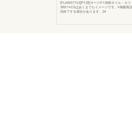
[PLAINSTYLE]P12型オークP.138床タイル：カリ
300/1※CGはあくまでもイメージです。※掲載商
売終了する場合があります。24