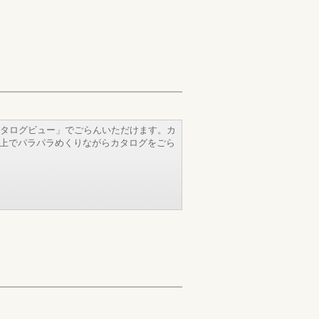
タログビュー」でごらんいただけます。カ
b上でパラパラめくりながらカタログをごら