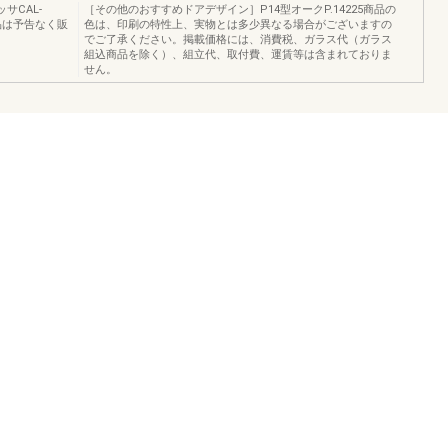
ッサCAL-
［その他のおすすめドアデザイン］P14型オークP.14225商品の
品は予告なく販
色は、印刷の特性上、実物とは多少異なる場合がございますの
でご了承ください。掲載価格には、消費税、ガラス代（ガラス
組込商品を除く）、組立代、取付費、運賃等は含まれておりま
せん。