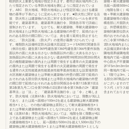
較的防火上重要な地域が指定されます。都市計画区域内外にわ
築物＋耐火建築物
たり指定されている準防火地域を囲むように指定されていま
当延べ面積500m2
す。ABC 防火地域、準防火地域および指定区域における建築
（地階を除く）4
物の基準が下表のように定められています。■防火性に関する法
物＋準耐火建築物
規 防火性とは建築物の火災に対する安全性のレベルを表す性
造建築物等の場合
能です。建築基準法、建築基準法施行令、関係告示等で詳細に
構造部に片面防火
規制されています。 なかでも、耐火建築物、準耐火建築物や
は、外壁構造部に
防火地域または準防火地域にある建築物の外壁で、延焼のおそ
築物対象部位防火
れのある部分の開口部については、炎を遮り延焼を防止するた
焼のおそれのある
めに、「防火設備」（防火戸）の使用が義務づけられていま
の二令第109条の
す。種類防火設備特定防火設備大臣認定コードEAEBEC関連告示
2防火地域内また
（例示仕様）建告第1369号建告第1360号建告第1366号要件加熱
火設備法第61条
面以外の面に火炎を出さない加熱面以外の面に火炎を出さない
隣地境界線隣地境界
加熱面以外の面に火炎を出さない遮炎時間1時間20分間20分間火
敷地内で延べ面積
災の種類建築物の屋内または周囲で発生する通常の火災建築物
中心防火戸不要隣
の屋内または周囲で発生する通常の火災建築物の周囲で発生す
2F1F5m3m3m5
る通常の火災性能遮炎性能遮炎性能準遮炎性能主な設置場所防
同一敷地内で延べ
火区画耐火建築物または準耐火建築物の外壁の開口部で延焼の
L：1階では3
おそれのある部分防火地域または準防火地域内の建築物の外壁
る部分287商品
の開口部で延焼のおそれのある部分関係法令令第112条第1項法
がございますので
第2条第九号二/口令第109条の2法第61条令第136条の2※「建築
ラス代（ガラス組
基準法」は「法」と、「建築基準法施行令」は「令」と略しま
含まれておりませ
す。防火地域（法第61条）防火地域内においては、階数が3以上
であり、または延べ面積が100m2を超える建築物は耐火建築物
相当※１とし、その他の建築物は原則として耐火建築物相当※１
または準耐火建築物相当※１としなければなりません。準防火地
域（法第61条）準防火地域内においては、地階を除く階数が4以
上である建築物または延べ面積が1,500m2を超える建築物は耐
火建築物相当※１とし、延べ面積が500m2を超え1,500m2以下の
建築物は耐火建築物相当※１または準耐火建築物相当※１としな