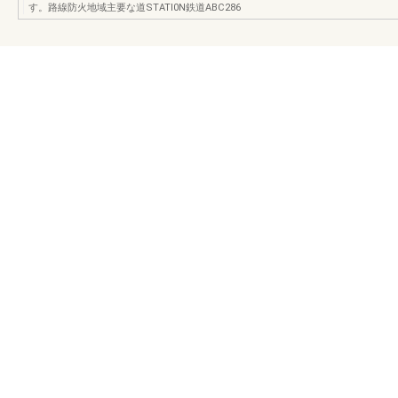
す。路線防火地域主要な道STATI0N鉄道ABC286