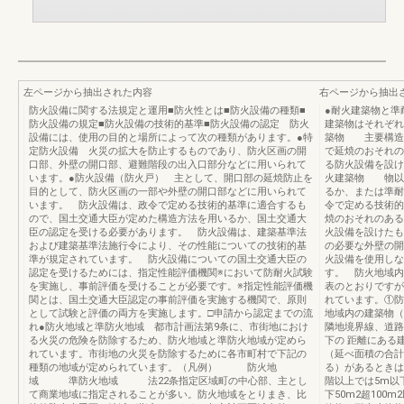
左ページから抽出された内容
右ページから抽出
防火設備に関する法規定と運用■防火性とは■防火設備の種類■
●耐火建築物と準
防火設備の規定■防火設備の技術的基準■防火設備の認定 防火
建築物はそれぞ
設備には、使用の目的と場所によって次の種類があります。●特
築物 主要構造
定防火設備 火災の拡大を防止するものであり、防火区画の開
で延焼のおそれの
口部、外壁の開口部、避難階段の出入口部分などに用いられて
る防火設備を設け
います。●防火設備（防火戸） 主として、開口部の延焼防止を
火建築物 物以
目的として、防火区画の一部や外壁の開口部などに用いられて
るか、または準耐
います。 防火設備は、政令で定める技術的基準に適合するも
令で定める技術的
ので、国土交通大臣が定めた構造方法を用いるか、国土交通大
焼のおそれのある
臣の認定を受ける必要があります。 防火設備は、建築基準法
火設備を設けたも
および建築基準法施行令により、その性能についての技術的基
の必要な外壁の開
準が規定されています。 防火設備についての国土交通大臣の
火設備を使用しな
認定を受けるためには、指定性能評価機関※において防耐火試験
す。 防火地域内
を実施し、事前評価を受けることが必要です。※指定性能評価機
表のとおりですが
関とは、国土交通大臣認定の事前評価を実施する機関で、原則
れています。①防
として試験と評価の両方を実施します。□申請から認定までの流
地域内の建築物（
れ●防火地域と準防火地域 都市計画法第9条に、市街地におけ
隣地境界線、道路
る火災の危険を防除するため、防火地域と準防火地域が定めら
下の 距離にある
れています。市街地の火災を防除するために各市町村で下記の
（延べ面積の合計
種類の地域が定められています。（凡例） 防火地
る）があるときは
域 準防火地域 法22条指定区域町の中心部、主とし
階以上では5m以
て商業地域に指定されることが多い。防火地域をとりまき、比
下50m2超100