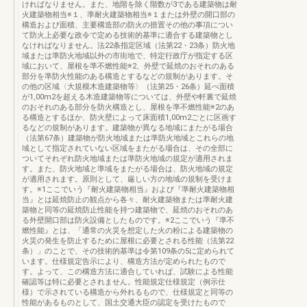
ければなりません。また、地階を除く階数が3である建築物は耐
火建築物相当※１、準耐火建築物相当※１または外壁の開口部の
構造および面積、主要構造部の防火の措置その他の事項につい
て防火上必要な政令で定める技術的基準に適合する建築物とし
なければなりません。法22条指定区域（法第22・23条）防火地
域または準防火地域以外の市街地で、特定行政庁が指定する区
域において、屋根を準不燃性能※2、外壁で延焼のおそれのある
部分を準防火性能のある構造とするなどの規制があります。そ
の他の区域〈大規模木造建築物等〉（法第25・26条）延べ面積
が1,00m2を超える木造建築物等については、外壁や軒裏で延焼
のおそれのある部分を防火構造とし、屋根を準不燃性能※2のあ
る構造とするほか、防火壁によって床面積1,00m2ごとに区画す
るなどの規制があります。建築物が異なる地域にまたがる場合
（法第67条）建築物が防火地域または準防火地域とこれらの地
域として指定されていない区域をまたがる場合は、その全部に
ついてそれぞれ防火地域または準防火地域の規定が適用されま
す。また、防火地域と準域をまたがる場合は、防火地域の規定
が適用されます。原則として、厳しい方の地域の規制を受けま
す。※1ここでいう『耐火建築物相当』および『準耐火建築物相
当』とは延焼防止の観点から各々、耐火建築物または準耐火建
築物と同等の延焼防止性能を持つ建築物で、延焼のおそれのあ
る外壁開口部は防火設備としたものです。※2ここでいう『準不
燃性能』とは、「通常の火災を想定した火の粉による建築物の
火災の発生を防止するために屋根に必要とされる性能（法第22
条）」のことで、その技術的基準は令第109条の5に定められて
います。仕様規定告示により、構造方法が定められたもので
す。よって、この構造方法に適合していれば、試験による性能
確認等は特に必要とされません。性能規定仕様規定（例示仕
様）で示されている構造から外れるもので、仕様規定と同等の
性能があるものとして、国土交通大臣の認定を受けたもので