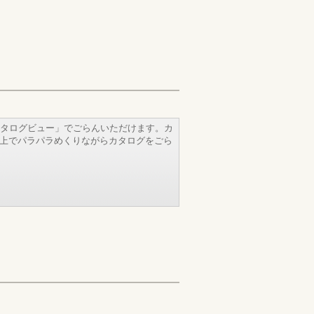
タログビュー」でごらんいただけます。カ
b上でパラパラめくりながらカタログをごら