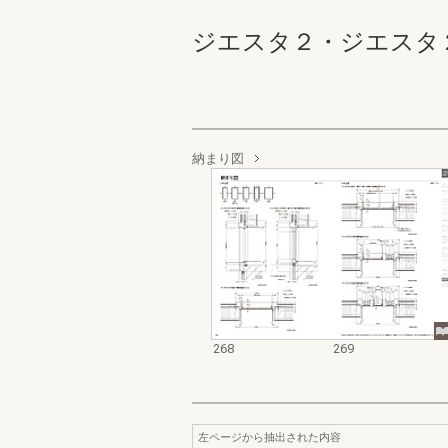
ジエスタ２・ジエスタ２防火戸
納まり図
268
269
左ページから抽出された内容