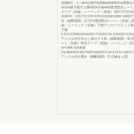
268縮尺：1／6k4仕様FFA両袖ABBBBDDA両開き
ADDA親子親子入隅AEEA片袖ABB透湿防水シー
テープ（別途）シーリング（別途）5551727215515
本体Dh：231773.5701579.510535H200G14
付（縦断面図）Ⓐ-Ⓐ15透湿防水シート（別途）
途）シーリング（別途）下枠アンカーフラット枠
下端
9.573.5704022494055171053515H:23303215155
アングル付巾木なし袖ガラス部（縦断面図）Ⓑ-Ⓑ
ート（別途）防水テープ（別途）シーリング（別
W+58W:924本体
Dw:8644421502744215665015124.513.51.64013
アングル付片開き（横断面図）Ⓒ-Ⓒ納まり図