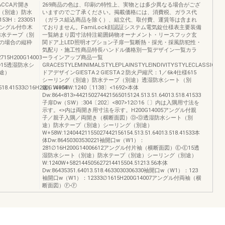
ACCA片開き
269商品の色は、印刷の特性上、実物とは多少異なる場合がござ
ト（別途）防水
いますのでご了承ください。掲載価格には、消費税、ガラス代
3H：233051
（ガラス組込商品を除く）、組立代、取付費、運賃等は含まれ
002アングル付巾木
ておりません。FamiLock顔認証システム電気錠仕様表主要装備
防水テープ（別
一覧納まり図寸法特注範囲鋳物オーナメント・リースフック玄
の場合の縦枠
関ドア上LED照明オプション子扉一覧断熱・採光・採風防犯性・
気配り・施工性商品特長ハンドル価格別一覧デザイン一覧カラ
2715H200G14003
ーラインアップ商品一覧
15透湿防水シ
GRACESTYLEMINIMALSTYLEPLAINSTYLEINDIVITYSTYLECLASSICST
途）
ドアデザインGIESTA２GIESTA２防火戸縮尺：1／6k4仕様615
シーリング（別途）防水テープ（別途）透湿防水シート（別
.518.41533∅16H200G14004
途）W+58W:1240〔1138〕<1692>本体
Dw:864<813>442150274421565015124.513.51.64013.518.41533
子扉Dw（SW）:304〔202〕<807>12∅16〔〕内は入隅用寸法を
示す。<>内は両開き用寸法を示す。H200G14005アングル付親
子／親子入隅／両開き（横断面図）Ⓓ-Ⓓ透湿防水シート（別
途）防水テープ（別途）シーリング（別途）
W+58W:12404421155027442156154.513.51.64013.518.41533本
体Dw:86450303530221袖開口w（W1）：
281∅16H200G14006612アングル付片袖（横断面図）Ⓔ-Ⓔ15透
湿防水シート（別途）防水テープ（別途）シーリング（別途）
W:1240W+582144505627214415504.51213.56本体
Dw:86435351.64013.518.4633030306330袖開口w（W1）：123
袖開口w（W1）：12333∅1615H200G14007アングル付両袖（横
断面図）Ⓕ-Ⓕ