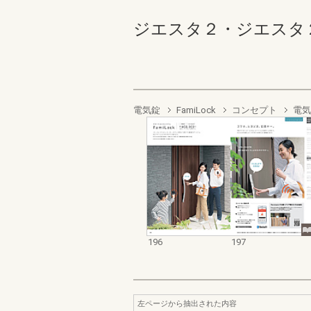
ジエスタ２・ジエスタ２防火戸
電気錠
FamiLock
コンセプト
電気
196
197
左ページから抽出された内容