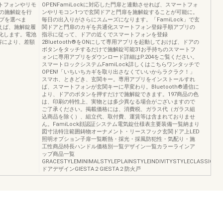
ートフォンやリモ
OPENFamiLockに対応した門扉と連動させれば、スマートフォ
の施解錠を行
ンやリモコン1つで玄関ドアと門扉を施解錠することが可能に。
プを選べま
毎日の出入りがさらにスムーズになります。「FamiLock」で玄
使えば、施解錠履
関ドアと門扉のカギを共通化スマートフォン登録手順アプリの
進化します。電池
指示に従って、ドアの近くでスマートフォンを登録
内容により、差額
2Bluetooth®をONにして専用アプリを起動しておけば、ドアの
ボタンをタッチするだけで施解錠可能31お手持ちのスマートフ
ォンに専用アプリをダウンロード詳細はP.204をご覧ください。
スマートロックシステムFamiLock詳しくはこちらワンタッチで
OPEN!「いちいちカギを取り出さなくていいからラクラク！」
スマホ、ときどき、玄関キー。専用アプリをインストールすれ
ば、スマートフォンが玄関キーに早変わり。Bluetooth®通信に
より、ドアのボタンを押すだけで施解錠できます。197商品の色
は、印刷の特性上、実物とは多少異なる場合がございますので
ご了承ください。掲載価格には、消費税、ガラス代（ガラス組
込商品を除く）、組立代、取付費、運賃等は含まれておりませ
ん。FamiLock顔認証システム電気錠仕様表主要装備一覧納まり
図寸法特注範囲鋳物オーナメント・リースフック玄関ドア上LED
照明オプション子扉一覧断熱・採光・採風防犯性・気配り・施
工性商品特長ハンドル価格別一覧デザイン一覧カラーラインア
ップ商品一覧
GRACESTYLEMINIMALSTYLEPLAINSTYLEINDIVITYSTYLECLASSICST
ドアデザインGIESTA２GIESTA２防火戸