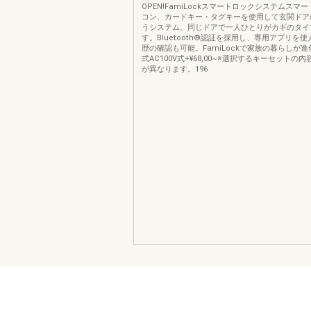
OPEN!FamiLockスマートロックシステムスマ
コン、カードキー・タグキーを使用して玄関ドア
うシステム。同じドアで一人ひとりがカギのタイ
す。Bluetooth®認証を採用し、専用アプリを
歴の確認も可能。FamiLockで家族の暮らしが
式AC100V式+¥68,00~※選択するキーセットの
が異なります。196