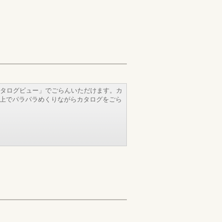
タログビュー」でごらんいただけます。カ
b上でパラパラめくりながらカタログをごら