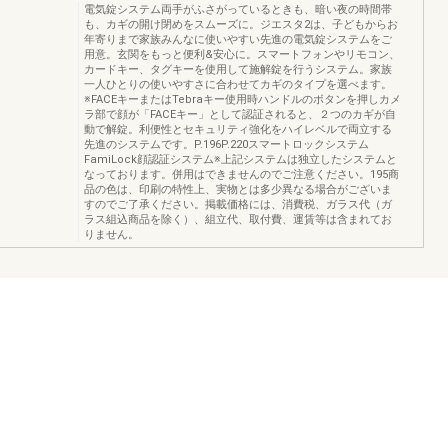
電気錠システム両手がふさがっているときも、暗い夜の時間帯
も、カギの開け閉めをスムーズに。ジエスタ2は、子どもからお
年寄りまで家族みんなに使いやすい先進の電気錠システムをご
用意。玄関をもっと便利&安心に。スマートフォンやリモコン、
カードキー、タグキーを使用して施解錠を行うシステム。家族
一人ひとりの使いやすさに合わせてカギのタイプを選べます。
※FACEキーまたはTebraキー使用時ハンドルのボタンを押しカメ
ラ部で顔が「FACEキー」として認証されると、２つのカギが自
動で解錠。利便性とセキュリティ強化をハイレベルで両立する
先進のシステムです。P.196P.220スマートロックシステム
FamiLock顔認証システム※上記システムは独立したシステムと
なっております。併用はできませんのでご注意ください。195商
品の色は、印刷の特性上、実物とは多少異なる場合がございま
すのでご了承ください。掲載価格には、消費税、ガラス代（ガ
ラス組込商品を除く）、組立代、取付費、運賃等は含まれてお
りません。