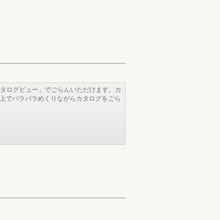
タログビュー」でごらんいただけます。カ
b上でパラパラめくりながらカタログをごら