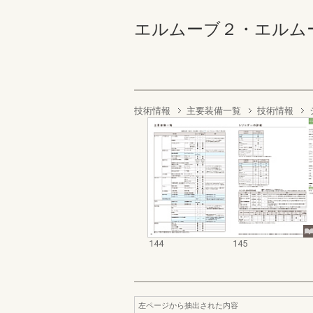
エルムーブ２・エルムーブ２防
技術情報
主要装備一覧
技術情報
144
145
左ページから抽出された内容