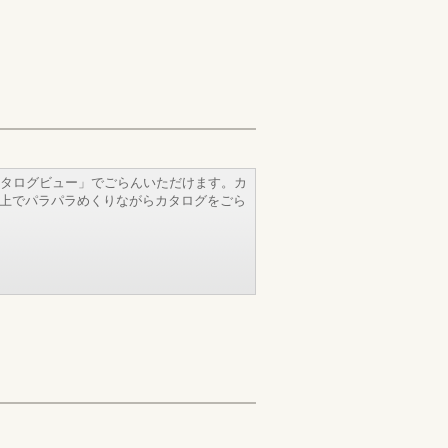
タログビュー」でごらんいただけます。カ
b上でパラパラめくりながらカタログをごら