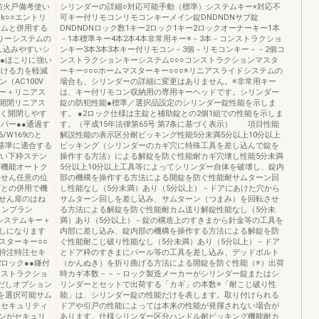
防火戸備考使い
シリンダーの詳細○対応可能手動（標準）システムキー×対応不
k○○エントリ
可キー付リモコンリモコンキーメイン錠DNDNDNサブ錠
テムと併用する
DNDNDNロック数1キー2ロック1キー2ロックオーナーキー1本
トリーシステムの
－1本標準キー4本2本4本非常用キー※－3本－コンストラクショ
差し込みやすいシ
ンキー3本3本3本キー付リモコン－3個－リモコンキー－－2個コ
●●ほこりに強い
ンストラクションキーシステム○○○コンストラクションマスタ
開ける力を軽減
ーキー○○○ホームマスターキー○○○※リニアスライドシステムの
（AC100V
場合も、シリンダーの詳細に変更はありません。※非常用キー
ー＋リニアス
は、キー付リモコン収納用の専用キーヘッドです。シリンダー
開閉リニアス
錠の防犯性能●標準／選択品設定のシリンダー錠性能を示しま
すく開閉しやす
す。 ●2ロック仕様は主錠と補助錠との2個1組での性能を示しま
パー●●通過す
す。（平成15年法律第65号 第7条に基づく表示） 項目性能
/W169のと
解説性能の表示区分耐ピッキング性能5分未満5分以上10分以上
融資基準に適合する
ピッキング（シリンダーのカギ穴に特殊工具を差し込んで錠を
強い下枠ステン
操作する方法）による解錠を防ぐ性能耐カギ穴壊し性能5分未満
ズ機能オートク
5分以上10分以上工具等によってシリンダー自体を破壊し、錠内
ません任意の位
部の機構を操作する方法による開錠を防ぐ性能耐サムターン回
ズとの併用で機
し性能なし（5分未満）あり（5分以上）－ドアにあけた穴から
せん扉のはね
サムターン回しを差し込み、サムターン（つまみ）を回転させ
ョンプラン
る方法による解錠を防ぐ性能耐カム送り解錠性能なし（5分未
システムキー＋
満）あり（5分以上）－錠の構造上のすきまから針金等の工具を
しになります
内部に差し込み、錠内部の機構を操作する方法による解錠を防
スターキー○○
ぐ性能耐こじ破り性能なし（5分未満）あり（5分以上）－ドア
特注特注セキ
とドア枠のすきまにバール等の工具を差し込み、デッドボルト
ロック●●鎌付
（かんぬき）を折り曲げる方法による開錠を防ぐ性能（※）出荷
ンストラクショ
時カギ本数－－－ロック製造メーカーがシリンダー錠またはシ
だしオプション
リンダーとセットで出荷する「カギ」の本数※「耐こじ破り性
ーを選択可能サム
能」は、シリンダー錠の性能だけを表します。取り付けられる
策セキュリティ
ドアや引戸の性能によっては本来の性能が発揮されない場合が
ーンがセキュリ
あります。仕様シリンダー区分ハンドル耐ピッキング機能耐カ