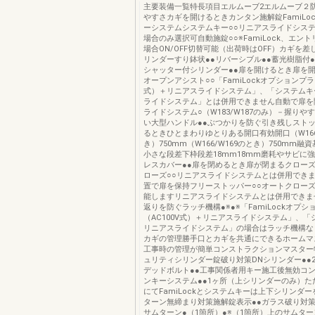
主要装備一覧特長項目エルムーブ2エルムーブ２
やすさカギを開けるときカンタン施解錠FamiLoc
ーシステムシステムキー○○リニアスライドシス
場合のみ選択可自動施錠○○※FamiLock、エン
場合ON/OFF切替可能（出荷時はOFF）カギを
リンダーすり鉢状●●リバーシブル●●蓄光樹脂付
シャッター付シリンダー●●扉を開けるとき扉を
オープンアシスト○○「FamiLockオプションプラン
式）＋リニアスライドシステム」、「システムキ
ライドシステム」とは併用できません自動で扉を
ライドシステム○（W183/W187のみ）－握りや
い大型ハンドル●●ぶつかりを防ぐ引き残しストッ
るときひとまわりゆとりある開口有効開口（W166
き）750mm（W166/W169のとき）750mm
小さな段差下枠段差18mm18mm磨耗やサビに
レスカバー●●扉を閉めるとき扉が閉まるクロー
ローズ○○リニアスライドシステムとは併用でき
置で扉を保持フリーストッパー○○オートクロー
能しますリニアスライドシステムとは併用できま
返りを防ぐラッチ機構●※●※「FamiLockオプシ
（AC100V式）＋リニアスライドシステム」、「
リニアスライドシステム」の場合はラッチ機構な
カギの管理勝手口とカギを共通にできるホームマ
工事時の管理が簡単コンストラクションマスター
ュリティシリンダー錠破り対策DNシリンダー●●2
デッドボルト●●工事関係者用キー施工後無効コ
ンキーシステム●●1ヶ所（上シリンダーのみ）た
にてFamiLockとシステムキーは上下シリンダ
ターン無締まり対策施解錠表示●●ガラス破り対
サムターン●（1箇所）●※（1箇所）上のサムタ