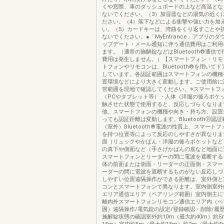
くや窓際、車のダッシュボードの上など高温とな
ないでください。（3）加湿器などの湯気の近く
ださい。（4）落下などによる衝撃や強い力を加
い。（5）カードキーは、湾曲をくり返すことや
ないでください。●「MyEntrance」アプリの
ップデート・メール通知に伴う通信費用はご利用
ます。（通常の施解錠などはBluetooth®通信
費用は発生しません。）【スマートフォン・リモ
トフォンやリモコンは、Bluetooth®を用いて
しています。各認証範囲はスマートフォンの機種
置環境などにより大きく変動します。ご使用前に
管範囲を現地で確認してください。※スマートフ
（PCやタブレット等）・人体（洋服の後ろポケ
触させた状態で使用すると、反応しづらくなりま
他、スマートフォンの機種や向き・持ち方、設置
っても認証距離は変動します。BluetoothⓇ認
（室外）Bluetooth®電波の性質上、スマート
を持つ位置等によって反応のしやすさが異なりま
面（リュックやかばん・洋服の後ろポケットなど
の真下や側面など（手さげかばんの底など地面に
スマートフォンとリーダーの間に電波を遮断する
体の前面または側面・リーダーの正面側・スマー
ーダーの間に電波を遮断するものがない反応しづ
しやすい位置遠隔操作ができる距離は、室外側と
コンとスマートフォンで異なります。室内側室外
エリア通信エリア（ペアリング範囲）室内側主に
離内外スマートフォンリモコン通信エリア内（ペ
囲）遠隔操作/電気錠の設定/登録確認・削除/履
施解錠状態の確認室外約10m（最大約40m）約5