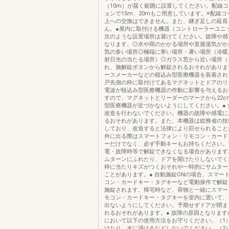
（10m）が届く範囲に設置してください。配線
ョンで15m、20mもご用意しています。※配線コ
上への交換はできません。また、継ぎ足しの延長
ん。●屋内に取付ける機器（コントローラーユニ
次のような設置場所は避けてください。故障や感
なります。◎水や雨のかかる場所や直接湯気がか
気の多い場所◎極端に寒い場所・暑い場所（冷暖
射日光の当たる場所）◎ガラス窓から近い場所（
れ、施解錠ボタンから解錠されるおそれがありま
ースメーカーなどの植込み型医療機器を装着され
戸先側の枠に取付けてあるマグネットとドアのリ
電波が植込み型医療機器の作動に影響を与えるお
すので、マグネットとリーダーのマークから22c
型医療機器が近づかないようにしてください。● 
改造を行わないでください。機器の故障や感電に
るおそれがあります。また、本機器は総務省の技
しており、改造すると法律により罰せられること
外に出る際はスマートフォン・リモコン・カード
ーだけでなく、必ず手動キーもお持ちください。
電・故障時等で解錠できなくなる場合があります
ムターンにふれたり、ドアを開けたりしないでく
枠に当たりキズがつくおそれや一時的にサムター
ことがあります。● ‌自動施錠ONの場合、スマー
コン・カードキー・タグキーなど電動操作で解錠
施錠されます。帰宅時など、荷物と一緒にスマー
モコン・カードキー・タグキーを室内に置いて、
出ないようにしてください。予期せずドアが閉ま
れるおそれがあります。● ‌故障の原因となりま
において以下の使用方法をお守りください。（1
けたり、水に浸けるなどしないでください。（2