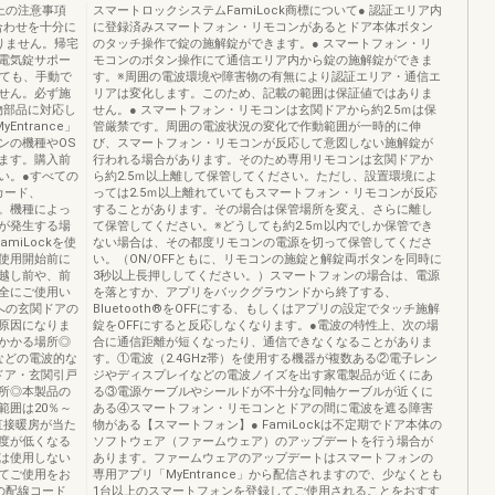
用上の注意事項
スマートロックシステムFamiLock商標について● ‌認証エリア内
ち合わせを十分に
に登録済みスマートフォン・リモコンがあるとドア本体ボタン
りません。帰宅
のタッチ操作で錠の施解錠ができます。● ‌スマートフォン・リ
電気錠サポー
モコンのボタン操作にて通信エリア内から錠の施解錠ができま
しても、手動で
す。※周囲の電波環境や障害物の有無により認証エリア・通信エ
せん。必ず施
リアは変化します。このため、記載の範囲は保証値ではありま
建物部品に対応し
せん。● ‌スマートフォン・リモコンは玄関ドアから約2.5ｍは保
ntrance」
管厳禁です。周囲の電波状況の変化で作動範囲が一時的に伸
ンの機種やOS
び、スマートフォン・リモコンが反応して意図しない施解錠が
ます。購入前
行われる場合があります。そのため専用リモコンは玄関ドアか
い。●すべての
ら約2.5ｍ以上離して保管してください。ただし、設置環境によ
カード、
っては2.5ｍ以上離れていてもスマートフォン・リモコンが反応
ん。機種によっ
することがあります。その場合は保管場所を変え、さらに離し
が発生する場
て保管してください。※どうしても約2.5ｍ以内でしか保管でき
miLockを使
ない場合は、その都度リモコンの電源を切って保管してくださ
使用開始前に
い。（ON/OFFともに、リモコンの施錠と解錠両ボタンを同時に
越し前や、前
3秒以上長押ししてください。）スマートフォンの場合は、電源
全にご使用い
を落とすか、アプリをバックグラウンドから終了する、
への玄関ドアの
Bluetooth®をOFFにする、もしくはアプリの設定でタッチ施解
原因になりま
錠をOFFにすると反応しなくなります。●電波の特性上、次の場
かかる場所◎
合に通信距離が短くなったり、通信できなくなることがありま
などの電波的な
す。①電波（2.4GHz帯）を使用する機器が複数ある②電子レン
ドア・玄関引戸
ジやディスプレイなどの電波ノイズを出す家電製品が近くにあ
所◎本製品の
る③電源ケーブルやシールドが不十分な同軸ケーブルが近くに
範囲は20％～
ある④スマートフォン・リモコンとドアの間に電波を遮る障害
直接暖房が当た
物がある【スマートフォン】● ‌FamiLockは不定期でドア本体の
温度が低くなる
ソフトウェア（ファームウェア）のアップデートを行う場合が
は使用しない
あります。ファームウェアのアップデートはスマートフォンの
てご使用をお
専用アプリ「MyEntrance」から配信されますので、少なくとも
の配線コード
1台以上のスマートフォンを登録してご使用されることをおすす