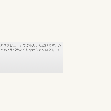
タログビュー」でごらんいただけます。カ
b上でパラパラめくりながらカタログをごら