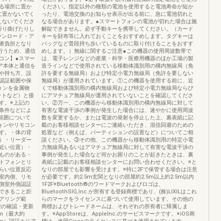
る場所に置か
ください。指定以外の種類の電池を使用すると電池寿命が短か
に置かないでく
ったり、電池交換のお知らせ表示が出る前に、急に電池切れと
えないでくださ
なる場合があります。●スマートフォンの電池が切れた場合は施
折り曲げたりし
解錠できません。必ず手動キーを携帯してください。（カード
ダウンロード・ア
キーを財布等に入れておくことをおすすめします。タグキーは
者負担となり
バッグなど普段持ち歩いているものに取り付けることをおすす
で行うため、通信
めします。）無線に関するご注意●この機器の使用周波数帯で
コン】●スマー
は、電子レンジなどの産業・科学・医療用機器のほか工場の製
ドア本体と通信を
造ラインなどで使用されている移動体識別用の構内無線局（免
や持ち方、設
許を要する無線局）および特定小電力無線局（免許を要しない
認証範囲や保
無線局）が運用されています。①この機器を使用する前に、近
ォンを金属物
くで移動体識別用の構内無線局および特定小電力無線局ならび
ットなど）と接
にアマチュア無線局が運用されていないことを確認してくださ
す。※上記の
い。②万一、この機器から移動体識別用の構内無線局に対して
条件などによ
有害な電波干渉の事例が発生した場合には、速やかに使用周波
証範囲について
数を変更するか、または電波の発射を停止した上、裏表紙に記
フォンやリモコン
載のお客様相談センターにご連絡いただき、混信回避のための
す。・体の背
処置など（例えば、パーティションの設置など）についてご相
）・リーダー
談ください。③その他、この機器から移動体識別用の特定小電
近い位置）・
力無線局あるいはアマチュア無線局に対して有害な電波干渉の
ものがある・
事例が発生した場合など何かお困りのことが起きたときは、裏
トフォンとリ
表紙に記載のお客様相談センターにお問い合わせください。※と
らい位置反応
なりの部屋でも影響を受けます。※特に2Fで保管する場合は注意
室内側、リモ
が必要です。約2.5m玄関となりの部屋約2.5m以上約2.5m以内
側室外側認証
1F2F※Bluetooth®のワードマークおよびロゴは、
できること距
BluetoothSIG,Inc.が所有する登録商標であり、(株)LIXILはこれ
アリング範
らのマークをライセンスに基づいて使用しています。その他の
歴の確認・更新
商標およびトレードネームは、それぞれの所有者に帰属しま
m（最大約
す。※AppStoreは、Applelnc.のサービスマークです。※iOS商