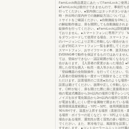
FamiLock商品選定にあたってFamiLockご使
●FamiLockは後付けできませんので、事前打
行ってください。●室内側にはタッチボタンがあ
時・外出時の室内外での施解錠方法については、
トサイトをご確認ください。●自動施錠をONに
の解錠動作後は、扉を開閉しても自動施錠されま
錠操作を行ってください。●FamiLockは防犯
ておりません。●スマートフォンに専用アプリ「MyE
をダウンロードして使用する場合、スマートフォ
のバージョンにより正常に作動しない場合があり
に必ず対応スマートフォン一覧を参照してくださ
スマートフォン、おサイフケータイ®、楽天Edy
EVERING®で動作を保証するものではありませ
ては、登録ができない・認証範囲が短くなるなど
合があります。【入居者の変更があった場合】●Fa
用した住宅を購入・転売・借入等された場合、ご
「登録機器の全削除操作」を行ってください。引
入居者の登録情報を一度すべて削除することで安
ただけます。設置場所のご注意●次のような場所
設置は避けてください。故障や正しく作動しない
す。◎軒が短く、扉を開けた際に扉に直接雨水が
他の電波式機器から2m以内の場所◎電子レンジ
ノイズを出す電化製品から2m以内の場所◎玄関
が電波を通しにくい壁や金属物で囲まれている場
使用環境温度範囲は－10℃～50℃、使用周囲湿度
90％RHです。温度が上昇する場所（直射日光・
る場所・ボイラーの近くなど）や－10℃よりも
場合がある場所、通気性が悪く湿気の多い場所に
でください。また、寒冷地では、風除室を設置し
すすめします。●‌コントローラーユニットは付属