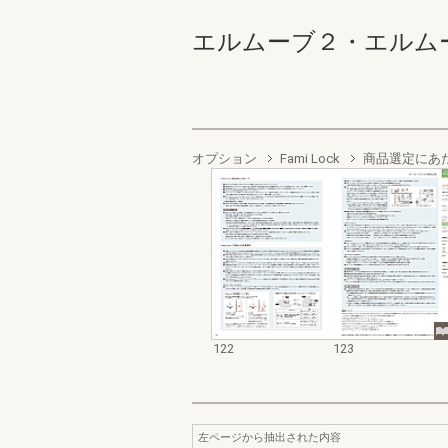
エルムーブ２・エルムーブ２防
オプション
Fami Lock
商品選定にあ
122
123
左ページから抽出された内容