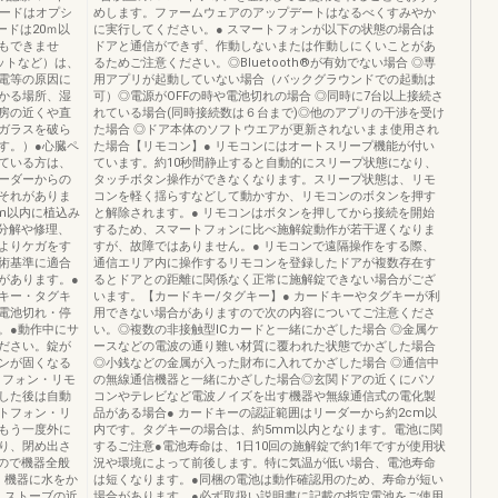
コードはオプシ
めします。ファームウェアのアップデートはなるべくすみやか
ードは20ｍ以
に実行してください。● ‌スマートフォンが以下の状態の場合は
もできませ
ドアと通信ができず、作動しないまたは作動しにくいことがあ
ットなど）は、
るためご注意ください。◎Bluetooth®が有効でない場合 ◎専
電等の原因に
用アプリが起動していない場合（バックグラウンドでの起動は
かる場所、湿
可）◎電源がOFFの時や電池切れの場合 ◎同時に7台以上接続さ
房の近くや直
れている場合(同時接続数は６台まで)◎他のアプリの干渉を受け
ガラスを破ら
た場合 ◎ドア本体のソフトウエアが更新されないまま使用され
す。）●心臓ペ
た場合【リモコン】● ‌リモコンにはオートスリープ機能が付い
ている方は、
ています。約10秒間静止すると自動的にスリープ状態になり、
ーダーからの
タッチボタン操作ができなくなります。スリープ状態は、リモ
それがありま
コンを軽く揺らすなどして動かすか、リモコンのボタンを押す
m以内に植込み
と解除されます。● ‌リモコンはボタンを押してから接続を開始
‌分解や修理、
するため、スマートフォンに比べ施解錠動作が若干遅くなりま
よりケガをす
すが、故障ではありません。● ‌リモコンで遠隔操作をする際、
術基準に適合
通信エリア内に操作するリモコンを登録したドアが複数存在す
があります。●
るとドアとの距離に関係なく正常に施解錠できない場合がござ
キー・タグキ
います。【カードキー/タグキー】● ‌カードキーやタグキーが利
電池切れ・停
用できない場合がありますので次の内容についてご注意くださ
。●動作中にサ
い。◎複数の非接触型ICカードと一緒にかざした場合 ◎金属ケ
ださい。錠が
ースなどの電波の通り難い材質に覆われた状態でかざした場合
ンが固くなる
◎小銭などの金属が入った財布に入れてかざした場合 ◎通信中
トフォン・リモ
の無線通信機器と一緒にかざした場合◎玄関ドアの近くにパソ
した後は自動
コンやテレビなど電波ノイズを出す機器や無線通信式の電化製
トフォン・リ
品がある場合● ‌カードキーの認証範囲はリーダーから約2cm以
もう一度外に
内です。タグキーの場合は、約5mm以内となります。電池に関
り、閉め出さ
するご注意●電池寿命は、1日10回の施解錠で約1年ですが使用状
すので機器全般
況や環境によって前後します。特に気温が低い場合、電池寿命
）機器に水をか
は短くなります。●同梱の電池は動作確認用のため、寿命が短い
）ストーブの近
場合があります。●必ず取扱い説明書に記載の指定電池をご使用