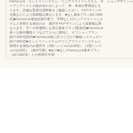
FamiLock・エントリーシステム・リニアスライドシステム・オ
ションデザインハ
ープンアシストの組み合わせによって、枠・本体が専用品とな
ります。詳細は受発注資料集をご確認ください。※2デザインや
仕様などにより加算額は異なります。■なし基本プラン[AC100V
式]■Familock電池交換不要で、手間なし※3リニアスライドシス
テムと併用する場合のみ 選択可※4デザインにより加算額は異
なります。万一の停電時にも安心基本プラン[電池式]■Familock
様々な操作機器とつなげてさらに便利に。オプションプラン
[AC100V式]室内■Familock扉に近づくだけで解錠システムキー
[AC100V式]■エントリーシステム※1リニアスライドシステムと
併用する場合のみ選択可（V型ハンドルのみ対応）（V型ハンド
ルのみ対応）（後付可能）■あり■なし※FamiLock基本プラン
［AC100V式］との併用不可98