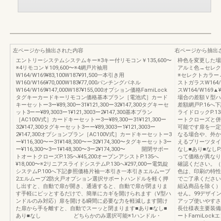
左ページから抽出された内容
右ページから抽出
エントリーシステムシステムキー※3キー付リモコン￥135,600〜
枠色を変更した場
※4リモコン￥109,600〜※4網戸片袖用
アルミ色→セレク
W164/W169¥83,100W187¥91,500一本引き用
※セレクトカラー
W160/W166¥70,000W183¥77,000パンチングパネル
ストガラスW164/W
W164/W169¥147,000W187¥155,000オプション価格FamiLock
スW164/W169▲
タグキーカードキーリモコン価格基本プラン［電池式］カード
場合の差額Ｖ型ハン
キーセットー3ー¥89,300ー31¥121,300ー32¥147,300タグキーセ
差額網戸P.16へ
ット3ーー¥89,3003ー1¥121,3003ー2¥147,300基本プラン
ライドロックP.134
［AC100V式］カードキーセットー3ー¥89,300ー31¥121,300ー
ートクローズと併
32¥147,300タグキーセット3ーー¥89,3003ー1¥121,3003ー
可能です扉を一定
2¥147,300オプションプラン［AC100V式］カードキーセットー3
なる場合や、外か
ー¥116,300〜ー31¥148,300〜ー32¥174,300〜タグキーセット3ー
えるプリーツタイ
ー¥116,300〜3ー1¥148,300〜3ー2¥174,300〜 開閉サポー
なし■あり■なしP.
トオートクローズP.135へ¥45,200オープンアシストP.135へ
って価格が異なり
¥18,000〜※2リニアスライドシステムP.130へ¥297,000ー電気錠
確認ください。（
システムP.100へ下記参照価格片袖一本引き一本引きエルムーブ
色は、印刷の特性
2エルムーブ2防火戸オプション選択サポートハンドルを軽く押
でご了承ください
し出すと、自動で扉が開き、通過すると、自動で扉が閉まりま
組込商品を除く）
す手軽にピッとするだけで、簡単にカギを開けられます（V型ハ
せん。99デザイ
ンドルのみ対応）扉を開ける瞬間に必要な力を軽減します開け
アップ使いやすさ
た扉から手を離すと、自動でスーッと閉まります■あり■なし■
長仕様表主要装備
あり■なし どちらかのみ選択可能※1ハンドル・
ートFamiLo