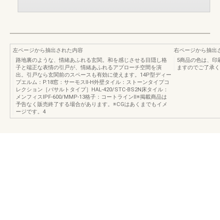
左ページから抽出された内容
右ページから抽出
路地裏のような、情緒あふれる玄関。和を感じさせる目隠し格
5商品の色は、印
子と端正な表情の引戸が、情緒あふれるアプローチ空間を演
ますのでご了承く
出。引戸なら玄関前のスペースも有効に使えます。14P型ディー
プエルム：P.18窓：サーモスⅡ-H外壁タイル：ストーンタイプコ
レクション［バサルトタイプ］HAL-420/STC-BS2N床タイル：
メンフィスIPF-600/MMP-13格子：コートラインⅡ※掲載商品は
予告なく販売終了する場合があります。※CGはあくまでもイメ
ージです。4