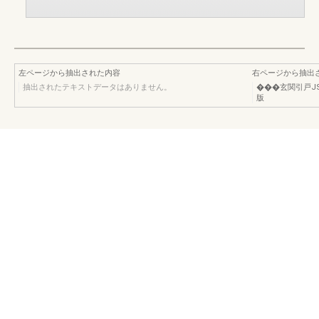
左ページから抽出された内容
右ページから抽出
抽出されたテキストデータはありません。
���玄関引戸J
版