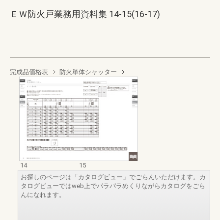
ＥＷ防火戸業務用資料集 14-15(16-17)
完成品価格表
防火単体シャッター
14
15
お探しのページは「カタログビュー」でごらんいただけます。カ
タログビューではweb上でパラパラめくりながらカタログをごら
んになれます。