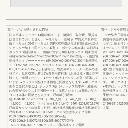
左ページから抽出された内容
右ページから抽出
防火単体シャッター14掲載価格には、消費税、取付費、運賃等
15EW防火戸装
は含まれておりません。EW専用セット価格表EW防火戸装飾窓
共通有償品防火単
縦すべり出し窓横すべり出し窓FIX窓有償品共通有償品防火単体
サイズ､納まりシ
シャッター納まり図ボックスD型（＋ボックス無本体）差額表●
ませんのでご注意
ボックスS型同梱セット価格に対する加算額ボックスD型D型呼
W133W150W160
称幅W060W069W074W078W083W114W119W128セット差額電
¥60,300+¥61,300
動標準タイプーーーーー+¥59,900+¥60,000+¥60,300手動標準タ
¥67,000+¥67,000
イプ+¥55,900+¥55,900+¥55,900+¥55,900+¥56,200+¥56,200+
¥58,600+¥59,00
¥56,300+¥56,600●セット価格は、防火単体シャッターのみの価
違い窓下枠立ち上
格です。単体引違い窓はEW業務用資料集（北海道版・東北以南
常単体シャッター
版）をご確認ください。●セット価格はボックスS型で表示して
い｡・シャッター
います｡●ボックスS型は本体梱包と同梱となります｡●ボックスD
す｡・ボックスは
型をご選択の場合は､ボックスD型（+ボックス無本体）差額表
●本体にボックス
の金額がボックスS型同梱セットに加算されます｡●電動のリモ
体枠標準タイプ本
コンは本体に同梱となります。呼称幅(旧呼称
手動243251256（
幅)150160165178183233（5.3尺入隅）（5.4尺入隅）（6.0尺）
格価格
〈2,000〉〈2,000〉サッシW㎜1,5401,6401,6901,8201,8702,370
243092510925609
呼称高サッシＨ㎜姿図（外観）価格価格価格価格価格価格05570
Ｓ型
呼称15005160051650518305ボックスＳ型標準タイプ電動
¥339,800¥342,400¥342,400¥352,200手動
¥243,200¥245,800¥245,800¥255,60007770呼称
15007160071650718307ボックスＳ型標準タイプ電動