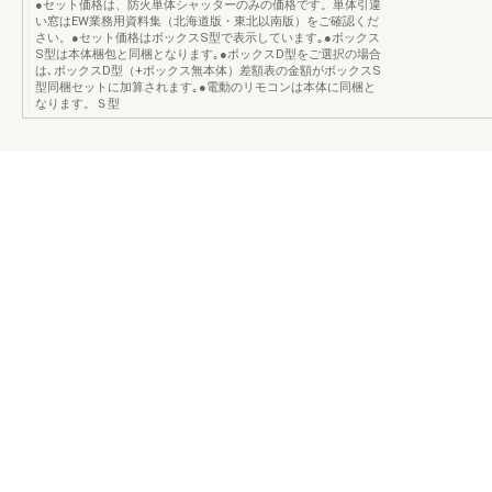
●セット価格は、防火単体シャッターのみの価格です。単体引違
い窓はEW業務用資料集（北海道版・東北以南版）をご確認くだ
さい。●セット価格はボックスS型で表示しています｡●ボックス
S型は本体梱包と同梱となります｡●ボックスD型をご選択の場合
は､ボックスD型（+ボックス無本体）差額表の金額がボックスS
型同梱セットに加算されます｡●電動のリモコンは本体に同梱と
なります。Ｓ型