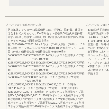
左ページから抽出された内容
右ページから抽出
防火単体シャッター12掲載価格には、消費税、取付費、運賃等
13EW防火戸装
は含まれておりません。EW専用セット価格表EW防火戸装飾窓
共通有償品防火単体
縦すべり出し窓横すべり出し窓FIX窓有償品共通有償品防火単体
（4.4尺）（4.6尺
シャッター納まり図呼称幅(旧呼称
119051280513305
幅)060069074078083114（2.0尺）（2.4尺入隅）（3.0尺）（3.9
引違い窓 半外付
尺入隅）サッシW㎜6407307808208701,185呼称高サッシＨ㎜姿
用枠には対応して
図（外観）価格価格価格価格価格価格05570呼称
窓下枠立ち上がり
060050690507405078050830511405ボックスＳ型標準タイプ電
体シャッターとは
動――――――――――¥325,100手動
い｡・シャッター
¥228,500¥228,500¥228,500¥228,500¥228,500¥228,50007770呼称
す｡・ボックスは
060070690707407078070830711407ボックスＳ型標準タイプ電
●本体にボックス
動――――――――――¥325,100手動
体枠標準タイプ本
¥228,500¥228,500¥228,500¥228,500¥228,500¥228,50009970呼称
手動Ｓ型
0690907409078090830911409ボックスＳ型標準タイプ電動
――――――――¥329,800手動
¥233,200¥233,200¥233,200¥233,200¥233,200111,170呼称
0831111411ボックスＳ型標準タイプ電動――¥336,800手動
¥240,200¥240,200131,370呼称11413ボックスＳ型標準タイプ電
動¥343,500手動¥246,900151,570呼称ボックスＳ型標準タイプ電
動手動181,870呼称ボックスＳ型標準タイプ電動手動202,070呼
称ボックスＳ型標準タイプ電動手動222,270呼称ボックスＳ型標
準タイプ電動手動242,470呼称ボックスＳ型標準タイプ電動手動