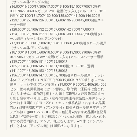
（サッシ本体:アングル無）
¥16,800¥16,800¥17,300¥17,300¥18,100¥18,10007700770呼称
036070460706007ガラスLow-E複層(ガス入り)アルミスペーサー
透明¥127,100¥131,700¥130,800¥135,600¥141,200¥146,300型
¥123,100¥127,700¥126,800¥131,600¥136,900¥142,000樹脂スペ
ーサー透明
¥128,500¥133,100¥132,200¥137,000¥142,700¥147,800型
¥124,100¥128,700¥127,800¥132,600¥138,100¥143,200横引きロ
ール網戸（サッシ本体:アングル付）
¥17,300¥17,300¥18,100¥18,100¥18,600¥18,600横引きロール網戸
（サッシ本体:アングル無）
¥18,100¥18,100¥18,600¥18,600¥19,300¥19,30009900970呼称
0460906009ガラスLow-E複層(ガス入り)アルミスペーサー透明
¥139,700¥144,800¥151,400¥156,800型
¥135,700¥140,800¥145,800¥151,200樹脂スペーサー透明
¥141,100¥146,200¥153,400¥158,800型
¥136,700¥141,800¥147,300¥152,700横引きロール網戸（サッシ
本体:アングル付）¥19,300¥19,300¥19,800¥19,800横引きロール
網戸（サッシ本体:アングル無）¥19,800¥19,800¥20,400¥20,4006
セット価格表掲載価格には、消費税、取付費、運賃等は含まれ
ておりません。装飾窓│横すべり出し窓EW防火戸装飾窓縦すべ
り出し窓横すべり出し窓FIX窓有償品共通有償品防火単体シャッ
ター納まり図S（在来・204）：セット価格内訳：おすすめ品番
内訳●部材構成図本体（アングル付）横引きロール網戸本体（ア
ングル無）@BES2VS－■－呼称－色記号●おすすめ品番※色記号
はP.3「色記号一覧」をご確認ください｡●北海道・東北地区のお
すすめ品番内訳は、アングル無となります。●本体（アングル
付）と本体（アングル無）は同価格になります｡