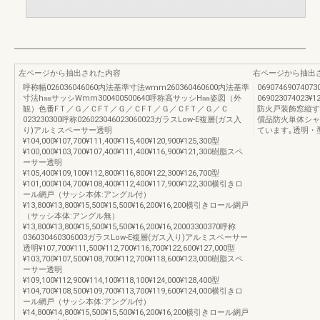
左ページから抽出された内容
右ページから抽出
呼称幅026036046060内法基準寸法wmm260360460600内法基準
06907469074
寸法h㎜サッシWmm300400500640呼称高サッシH㎜姿図（外
069023074023¥12
観）色番FＴ／Ｇ／ＣFＴ／Ｇ／ＣFＴ／Ｇ／ＣFＴ／Ｇ／Ｃ
防火戸装飾窓縦す
023230300呼称026023046023060023ガラスLow-E複層(ガス入
償品防火単体シャ
り)アルミスペーサー透明
ています｡透明・型S
¥104,000¥107,700¥111,400¥115,400¥120,900¥125,300型
¥100,000¥103,700¥107,400¥111,400¥116,900¥121,300樹脂スペ
ーサー透明
¥105,400¥109,100¥112,800¥116,800¥122,300¥126,700型
¥101,000¥104,700¥108,400¥112,400¥117,900¥122,300横引きロ
ール網戸（サッシ本体:アングル付）
¥13,800¥13,800¥15,500¥15,500¥16,200¥16,200横引きロール網戸
（サッシ本体:アングル無）
¥13,800¥13,800¥15,500¥15,500¥16,200¥16,20003300370呼称
036030460306003ガラスLow-E複層(ガス入り)アルミスペーサー
透明¥107,700¥111,500¥112,700¥116,700¥122,600¥127,000型
¥103,700¥107,500¥108,700¥112,700¥118,600¥123,000樹脂スペ
ーサー透明
¥109,100¥112,900¥114,100¥118,100¥124,000¥128,400型
¥104,700¥108,500¥109,700¥113,700¥119,600¥124,000横引きロ
ール網戸（サッシ本体:アングル付）
¥14,800¥14,800¥15,500¥15,500¥16,200¥16,200横引きロール網戸