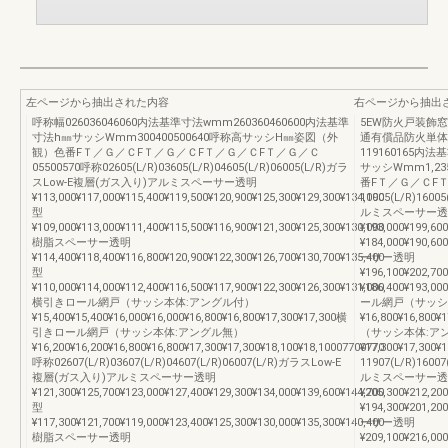
左ページから抽出された内容
右ページから抽出
呼称幅026036046060内法基準寸法wmm260360460600内法基準
5EW防火戸装飾
寸法h㎜サッシWmm300400500640呼称高サッシH㎜姿図（外
通有償品防火単体
観）色番FＴ／Ｇ／ＣFＴ／Ｇ／ＣFＴ／Ｇ／ＣFＴ／Ｇ／Ｃ
119160165内法
05500570呼称02605(L/R)03605(L/R)04605(L/R)06005(L/R)ガラ
サッシWmm1,23
スLow-E複層(ガス入り)アルミスペーサー透明
番FＴ／Ｇ／ＣFＴ
¥113,000¥117,000¥115,400¥119,500¥120,900¥125,300¥129,300¥134,000
11905(L/R)160
型
ルミスペーサー透
¥109,000¥113,000¥111,400¥115,500¥116,900¥121,300¥125,300¥130,000
¥193,000¥199,60
樹脂スペーサー透明
¥184,000¥190,6
¥114,400¥118,400¥116,800¥120,900¥122,300¥126,700¥130,700¥135,400
ーサー透明
型
¥196,100¥202,70
¥110,000¥114,000¥112,400¥116,500¥117,900¥122,300¥126,300¥131,000
¥186,400¥193,0
横引きロール網戸（サッシ本体:アングル付）
ール網戸（サッシ
¥15,400¥15,400¥16,000¥16,000¥16,800¥16,800¥17,300¥17,300横
¥16,800¥16,80
引きロール網戸（サッシ本体:アングル無）
（サッシ本体:ア
¥16,200¥16,200¥16,800¥16,800¥17,300¥17,300¥18,100¥18,10007700770
¥17,300¥17,300¥
呼称02607(L/R)03607(L/R)04607(L/R)06007(L/R)ガラスLow-E
11907(L/R)160
複層(ガス入り)アルミスペーサー透明
ルミスペーサー透
¥121,300¥125,700¥123,000¥127,400¥129,300¥134,000¥139,600¥144,700
¥205,300¥212,20
型
¥194,300¥201,2
¥117,300¥121,700¥119,000¥123,400¥125,300¥130,000¥135,300¥140,400
ーサー透明
樹脂スペーサー透明
¥209,100¥216,00