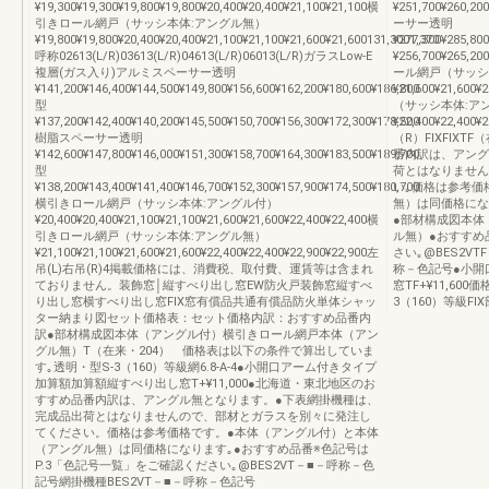
¥19,300¥19,300¥19,800¥19,800¥20,400¥20,400¥21,100¥21,100横
¥251,700¥260,2
引きロール網戸（サッシ本体:アングル無）
ーサー透明
¥19,800¥19,800¥20,400¥20,400¥21,100¥21,100¥21,600¥21,600131,3001,370
¥277,300¥285,80
呼称02613(L/R)03613(L/R)04613(L/R)06013(L/R)ガラスLow-E
¥256,700¥265,2
複層(ガス入り)アルミスペーサー透明
ール網戸（サッシ
¥141,200¥146,400¥144,500¥149,800¥156,600¥162,200¥180,600¥186,800
¥21,600¥21,60
型
（サッシ本体:ア
¥137,200¥142,400¥140,200¥145,500¥150,700¥156,300¥172,300¥178,500
¥22,400¥22,400
樹脂スペーサー透明
（R）FIXFIX
¥142,600¥147,800¥146,000¥151,300¥158,700¥164,300¥183,500¥189,700
番内訳は、アング
型
荷とはなりません
¥138,200¥143,400¥141,400¥146,700¥152,300¥157,900¥174,500¥180,700
い｡価格は参考価
横引きロール網戸（サッシ本体:アングル付）
無）は同価格にな
¥20,400¥20,400¥21,100¥21,100¥21,600¥21,600¥22,400¥22,400横
●部材構成図本体
引きロール網戸（サッシ本体:アングル無）
ル無）●おすすめ
¥21,100¥21,100¥21,600¥21,600¥22,400¥22,400¥22,900¥22,900左
さい｡@BES2V
吊(L)右吊(R)4掲載価格には、消費税、取付費、運賃等は含まれ
称－色記号●小開
ておりません。装飾窓│縦すべり出し窓EW防火戸装飾窓縦すべ
窓TF+¥11,6
り出し窓横すべり出し窓FIX窓有償品共通有償品防火単体シャッ
3（160）等級FIX部
ター納まり図セット価格表：セット価格内訳：おすすめ品番内
訳●部材構成図本体（アングル付）横引きロール網戸本体（アン
グル無）T（在来・204） 価格表は以下の条件で算出していま
す｡透明・型S-3（160）等級網6.8-A-4●小開口アーム付きタイプ
加算額加算額縦すべり出し窓T+¥11,000●北海道・東北地区のお
すすめ品番内訳は、アングル無となります。●下表網掛機種は、
完成品出荷とはなりませんので、部材とガラスを別々に発注し
てください。価格は参考価格です。●本体（アングル付）と本体
（アングル無）は同価格になります｡●おすすめ品番※色記号は
P.3「色記号一覧」をご確認ください｡@BES2VT－■－呼称－色
記号網掛機種BES2VT－■－呼称－色記号