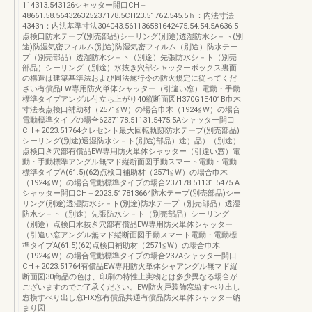
114313.543126シャッター開口CH＋
48661.58.564326325237178.5CH23.51762.545.5ｈ：内法寸法
4343h：内法基準寸法304043.561136581642475.54.54.5A636.5
点検口防水テープ(別売部品)シーリング(別途)透湿防水シ－ト(別
途)防湿気密フィルム(別途)防湿気密フィルム（別途）防水テー
プ（別売部品）透湿防水シ－ト（別途）先張防水シ－ト（別売
部品）シーリング（別途）水抜き穴部シャッターボックス裏面
の構造は建築基準法および同法施行令の防火規定に従ってくだ
さい有償品EW専用防火単体シャッター（引違い窓）電動・手動
標準タイプアングル付立ち上がり40縦断面図H370G1E401B巾木
寸法表点検口補助材（2571≦W）の場合巾木（1924≦W）の場合
電動標準タイプの場合6237178.51131.5475.5Aシャッター開口
CH＋2023.51764クレセント最大回転軌跡防水テープ(別売部品)
シーリング(別途)透湿防水シ－ト(別途)部品）途）品）（別途）
点検口き穴部有償品EW専用防火単体シャッター（引違い窓）電
動・手動標準アングル無マド縦断面図手動スマート電動・電動
標準タイプA(61.5)(62)点検口補助材（2571≦W）の場合巾木
（1924≦W）の場合電動標準タイプの場合237178.51131.5475.A
シャッター開口CH＋2023.517813664防水テープ(別売部品)シー
リング(別途)透湿防水シ－ト(別途)防水テープ（別売部品）透湿
防水シ－ト（別途）先張防水シ－ト（別売部品）シーリング
（別途）点検口水抜き穴部有償品EW専用防火単体シャッター
（引違い窓アングル無マド縦断面図手動スマート電動・電動標
準タイプA(61.5)(62)点検口補助材（2571≦W）の場合巾木
（1924≦W）の場合電動標準タイプの場合237Aシャッター開口
CH＋2023.51764有償品EW専用防火単体シャアングル無マド縦
断面図30商品の色は、印刷の特性上実物とは多少異なる場合が
ございますのでご了承ください。EW防火戸装飾窓縦すべり出し
窓横すべり出し窓FIX窓有償品共通有償品防火単体シャッター納
まり図