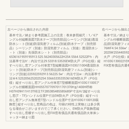
左ページから抽出された内容
右ページから抽出
基本寸法／納まり参考図施工上の注意：巻末参照縮尺：1／6ア
基本寸法／納まり
ングル付縦断面図T防水テープ(別売部品)シーリング(別途)透湿
ングル付横断面図
防水シ－ト(別途)防湿気密フィルム(別途)防水テープ（別売部
品)防湿気密フィル
品）シーリング（別途）防湿気密フィルム（別途）透湿防水シ
76WF4.54.55
－ト（別途）先張防水シ－ト（別売部品）
2025W255440592
6536161959195913.525.56240305622H254.5564.52522Ph：内
火戸（PG仕様）
法基準寸法h'：内法寸法29.53318.53535EW防火戸（PG仕様）縦
H103G1300
すべり出し窓アングル付単窓T型縦断面図H103G11004透湿防水
FIX窓有償品共
シ－ト(別途)防水テ－プ(別売部品)防湿気密フィルム(別途)シ－
リング(別途)225922592913.56225.5w'：内法寸法w：内法基準寸
法Ｗ4.5252056252025254.556653353353616EW防火戸（PG仕
様）縦すべり出し窓アングル付単窓T型横断面図H103G11005ア
ングル付横断面図HH0557077097011701370H≦1400H呼称
H07H09H11H13T特注TF285385485585685P寸法H/2縦すべり出
し窓(T・TF)ハンドル位置P寸法EW防火戸（PG仕様）縦すべり
出し窓アングル無単窓T型ハンドル位置P寸法H103G1100120装
飾窓│縦すべり出し窓商品の色は、印刷の特性上実物とは多少異
なる場合がございますのでご了承ください。EW防火戸装飾窓縦
すべり出し窓横すべり出し窓FIX窓有償品共通有償品防火単体シ
ャッター納まり図