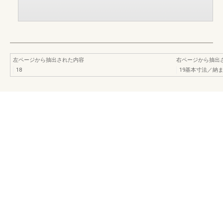
左ページから抽出された内容
右ページから抽出
18
19基本寸法／納