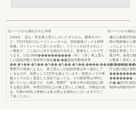
左ページから抽出された内容
右ページから抽出
Safety 安心・安全車上荒らしやいたずらから、愛車をガー
優れた耐風圧性能
ド。TOSTEMのガレージシャッターは、防犯耐風フックを標準
時の飛来物から愛
装備。ガイドレールと深くかみ合い、スラットがはずされにく
ックによりスラッ
い構造で、こじあけに対する抵抗力を向上。愛車をしっかり守
性能も実現していま
ります。COLUMN����������（年）（件）車上荒ら
風15号。各地で
しの認知件数と検挙率の推移��,��認知件数検挙率
が数多く発生しま
��.�%��.�%��.�%��.�%��.�%��,����,����,����,��
被害が発生する危
警察庁の発表によると、車上荒らしの認知件数は年々減少して
庁台風の統計資
いるものの、依然として2万件を超えています。防犯カメラや車
��������
載カメラが広く普及した現在であっても、その検挙率は40%に
�������（
届いていない状況です。出典：警察庁「令和３年の刑法犯に関
約�.�回/年2
する統計資料」年間2万件以上の車上荒らしが発生。10商品の色
800Pa内部付67P
は、印刷の特性上実物とは多少異なる場合がございますのでご
了承ください。