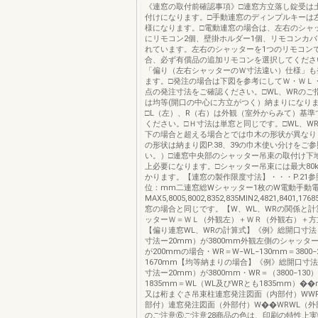
《連窓の取付前確認事項》□連窓方立落し錠受は
付けになります。□手動連窓のディンプルキーは
様になります。□電動連窓の場合は、左右のシャ
にリモコン2個、壁掛ホルダー1個、リモコンカバ
れています。左右のシャッターを1つのリモコン
合、必ず有償品の追加リモコンを選択してくださ
「偏り（左右シャッターのＷ寸法違い）仕様」も
ます。□発注の場合は下図を参考にしてＷ・ＷＬ
点の発注寸法をご確認ください。□WL、WRのご
は均等(開口の中心に方立がつく）納まりになり
□L（左）、R（右）は外観（室外からみて）基準
ください。□Ｈ寸法は単窓と同じです。□WL、WR
下の場合と超える場合とでは巾木の形状が異なり
の形状は納まり図P.38、39の巾木使い分けをご
い。）□連窓中央部のシャッター吊束の取付け下地
上必要になります。□シャッター吊束には最大80
かります。【連窓の製作限度寸法】・・・P.21
位：mm二連窓総Wシャッター1枚のW電動手動
MAX5,8005,8002,8352,835MIN2,4821,8401,
窓の場合と同じです。【W、WL、WRの関係と計
ッターＷ＝ＷＬ（外観左）＋ＷＲ（外観右）＋方立
【偏り連窓WL、WRの計算式】《例》総開口寸
寸法ー20mm）が3800mm外観左側のシャッタ
が200mmの場合・WR＝W−WL−130mm＝3800−2
1670mm【均等納まりの場合】《例》総開口寸
寸法ー20mm）が3800mm・WR＝（3800−130
1835mm＝WL（WL及びWRとも1835mm）�
又は桁まぐさ吊束柱連窓発注図面（内部付）WWR
部付）連窓発注図面（外部付）W��WRWL（外
のご注意⑥ご注意28商品の色は、印刷の特性上