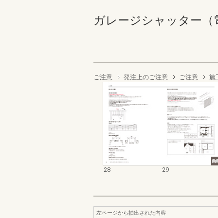
ガレージシャッター（電動／
ご注意
発注上のご注意
ご注意
施
28
29
左ページから抽出された内容