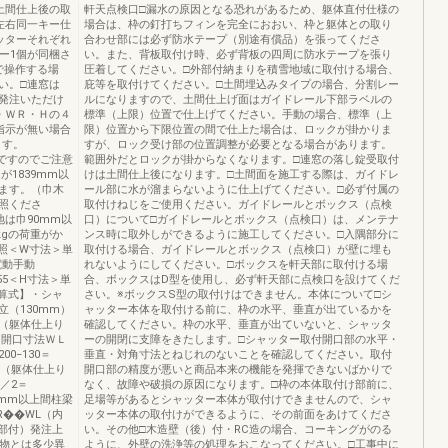
土間仕上後の取
軒天点検口□漏水の原因となる恐れがあるため、躯体直付仕様の
左右同一キー仕
場合は、枠の釘打ちフィンを完全におおい、枠と躯体との取り
ッターそれぞれ
合わせ部には必ず防水テープ（別途有償品）を張ってくださ
ー1個が同梱さ
い。また、背板取付け時、必ず背板の四周に防水テープを張り
で操作する場
圧着してください。□外部付納まりを積雪地域に取付ける場合、
い。□連窓は
庇等を取付けてください。□土間埋込みタイプの場合、分割レー
発注いただけ
ルになりますので、土間仕上げ面はガイドレール下部ラベルの
・ＷＲ・Ｈの４
標準（上限）位置で仕上げてください。手動の場合、標準（上
指示が無い場合
限）位置から下限位置の間で仕上た場合は、ロックが掛かりま
ます。
すが、ロック受け部の位置調整が必要となる場合があります。
ですのでご注意
範囲外だとロックが掛からなくなります。□連窓の落し錠受取付
が1839mm以
けは土間仕上後になります。□土間面を施工する際は、ガイドレ
ます。（巾木
ール部に水が溜まらないように仕上げてください。□必ず付属の
参照くださ
取付けねじをご使用ください。ガイドレールとボックス（点検
は巾90mm以
口）について□ガイドレールとボックス（点検口）は、メンテナ
kgの荷重がか
ンス時に取外しができるように施工してください。□入隅部分に
参照＜W寸法＞単
取付ける場合、ガイドレールとボックス（点検口）が壁に埋も
電動手動
れないようにしてください。□ボックスを軒天部に取付ける場
176855＜H寸法＞単
合、ボックスはD型を使用し、必ず軒天部に点検口を設けてくだ
算式】・シャ
さい。※ボックスS型の取付けはできません。本体について□シ
（130mm）
ャッター本体を取付ける前に、枠の水平、垂直が出ているかを
法（躯体仕上り
確認してください。枠の水平、垂直が出ていないと、シャッタ
ー開口寸法ＷＬ
ーの開閉に支障をきたします。□シャッター取付開口部の水平・
00−130＝
垂直・対角寸法とねじれのないことを確認してください。取付
法（躯体仕上り
開口部の精度が悪いと商品本来の機能を発揮できないばかりで
）／2＝
なく、故障や破損の原因になります。□枠の本体取付け部前に、
�mm以上間柱梁
足場等があるとシャッター本体が取付けできませんので、シャ
��WL（内
ッター本体の取付けができるように、その前面をあけてくださ
部付）発注上
い。その他□木造壁（後）付・RC造の場合、コーキングがのる
実物とは多少異
ように、外壁の洗浄等の処理をおこなってください。□工事中に