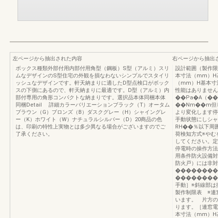
左ページから抽出された内容
右ページから抽出
ボックス種類外部付用内部付用角型（鋼板）S型（アルミ）スリ
設計範囲（製作限
ムなデザインのS型住宅の外観を損なわないシンプルでスタイリ
本寸法（mm）H
ッシュなデザインです。軒天納まりに適したD型点検口がボック
（mm）H基本寸
スの下側にあるので、軒天納まりに最適です。D型（アルミ）内
性能はありません
部付専用の角形コンパクトな納まりです。選択品本体同梱本体
��Pa�A（�
同梱Detail 詳細カラーバリエーションブラック（T）オータム
��Nm��m但
ブラウン（G）ブロンズ（B）ダスクグレー（H）シャイングレ
より変化します停
ー（K）ホワイト（W）ナチュラルシルバー（D）20商品の色
手動状態にしシャ
は、印刷の特性上実物とは多少異なる場合がございますのでご
RH��％以下周
了承ください。
荷検知方式※やむ
してください。定
停電時の操作方法
用条件防火設備対
防火戸）には非対
��������
��������
手動］※斜線部は
製作制限表 ※連
います。 片方の
ります。［連窓電
本寸法（mm）H