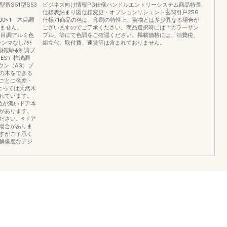
番S51型S53
ビジネス向け情報PG仕様ハンドルエントリーシステム商品特長
仕様表納まり図仕様変更・オプションリシェント玄関引戸2SG
0,800※1 木目調
仕様71商品の色は、印刷の特性上、実物とは多少異なる場合が
りません。
ございますのでご了承ください。商品選択時には「カラーサン
型※2木目調アルミ色
プル」等にて色調をご確認ください。掲載価格には、消費税、
ンマなし/外
組立代、取付費、運賃等は含まれておりません。
調槇調柿渋調ブ
ES）柿渋調
ウン（AG）ブ
物の木をできる
ごとに色差・
よっては天然木
れています。
色が濃いドア本
があります。
ださい。※ドア
場合がありま
すがご了承く
解像度なデジ