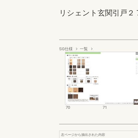
リシェント玄関引戸２ 70-7
SG仕様
一覧
70
71
左ページから抽出された内容