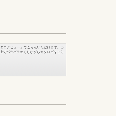
タログビュー」でごらんいただけます。カ
b上でパラパラめくりながらカタログをごら