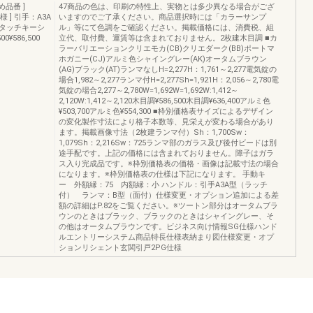
品番 ]
47商品の色は、印刷の特性上、実物とは多少異なる場合がござ
仕様 ] 引手：A3A
いますのでご了承ください。商品選択時には「カラーサンプ
タッチキーシ
ル」等にて色調をご確認ください。掲載価格には、消費税、組
¥586,500
立代、取付費、運賃等は含まれておりません。2枚建木目調 ■カ
ラーバリエーションクリエモカ(CB)クリエダーク(BB)ポートマ
ホガニー(CJ)アルミ色シャイングレー(AK)オータムブラウン
(AG)ブラック(AT)ランマなしH=2,277H：1,761～2,277電気錠の
場合1,982～2,277ランマ付H=2,277Sh=1,921H：2,056～2,780電
気錠の場合2,277～2,780W=1,692W=1,692W:1,412～
2,120W:1,412～2,120木目調¥586,500木目調¥636,400アルミ色
¥503,700アルミ色¥554,300 ■枠別価格表サイズによるデザイン
の変化製作寸法により格子本数等、見栄えが変わる場合があり
ます。掲載画像寸法（2枚建ランマ付）Sh：1,700Sw：
1,079Sh：2,216Sw：725ランマ部のガラス及び後付ビードは別
途手配です。上記の価格には含まれておりません。障子はガラ
ス入り完成品です。※枠別価格表の価格・画像は記載寸法の場合
になります。※枠別価格表の仕様は下記になります。 手動キ
ー 外額縁：75 内額縁：小 ハンドル：引手A3A型（ラッチ
付） ランマ：B型（面付）仕様変更・オプション追加による差
額の詳細はP.82をご覧ください。※ツートン部分はオータムブラ
ウンのときはブラック、ブラックのときはシャイングレー、そ
の他はオータムブラウンです。ビジネス向け情報SG仕様ハンド
ルエントリーシステム商品特長仕様表納まり図仕様変更・オプ
ションリシェント玄関引戸2PG仕様