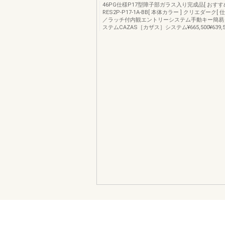
46PG仕様P17型障子部ガラス入り完成品[ おすすめ
RES2P-P17-1A-BB[ 本体カラー ] クリエダーク[ 
／ラッチ付内観エントリーシステム手動キー簡易
ステムCAZAS［カザス］システム¥665,500¥639,500