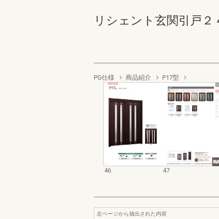
リシェント玄関引戸２ 46-4
PG仕様
商品紹介
P17型
46
47
左ページから抽出された内容