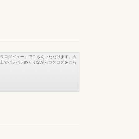
タログビュー」でごらんいただけます。カ
b上でパラパラめくりながらカタログをごら