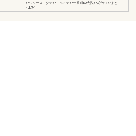
k3シリーズコダチk3エルミナk3一番町k3光悦k3花伝k3やまと
k3k3-1