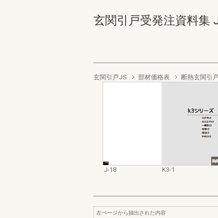
玄関引戸受発注資料集 J-18-
玄関引戸JS
部材価格表
断熱玄関引戸
J-18
K3-1
左ページから抽出された内容