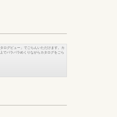
タログビュー」でごらんいただけます。カ
b上でパラパラめくりながらカタログをごら