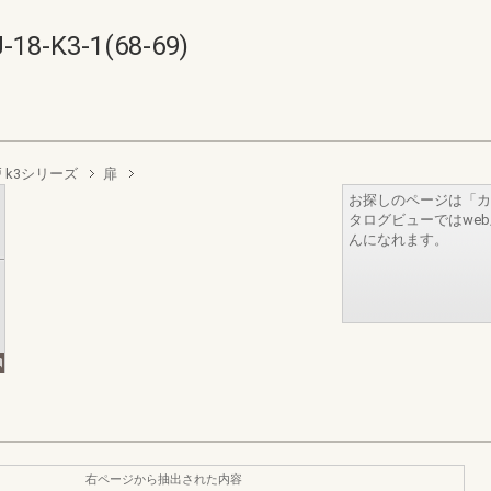
K3-1(68-69)
 k3シリーズ
扉
お探しのページは「カ
タログビューではwe
んになれます。
右ページから抽出された内容