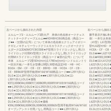
左ページから抽出された内容
右ページから抽出
エルムーブ2・エルムーブ2防火戸 本体の色名称オークチェス
勝手表示片袖L本
ナットチークディープエルム■■HDHBHCBG商品色（商品コー
側〉一本引き本体
ド■■・□□部の記号）について本体の色名称エクリュアイボリー
（41型）L61型用商
ナギヒノキチェリーウッドクリエモカラスティックオーククリ
型※L62型※HD・
エダーク□□EAEMCFCBCEBB★P型用スライドロックなし用Jス
HCEA・CF・CB・CE
ライドロック付用KV型用スライドロックなし用Lスライドロック
DLG★■■-L6211(R
付用Mスライドロック区分（商品コード★部の記号）について
DLG★¥302,000¥27
本体 エルムーブ2受5Dh(mm)2,178Dw(mm)ハンドルエントリ
DLG★□□-L6121(R
ー区分片袖／一本引き型番L29型L30型色設定HD・HB・HC・
L6221(R/L)-DLG★
BGEA・EM・CF・CB・CE・BBHD・HB・HCEA・CF・CB・
L6131(R/L)-DLG
CE・BB865P型用手動用W164/W160商品コード■■-L2911(R/L)-
DLG★□□-L6231(R
DLG★□□-L2911(R/L)-DLG★■■-L3011(R/L)-DLG★□□-
DLG★¥327,000¥29
L3011(R/L)-DLG★価格
DLG★□□-L6111(R
¥372,000¥344,000¥317,000¥289,000891W169/W166商品コード
L6211(R/L)-DLG★
■■-L2921(R/L)-DLG★□□-L2921(R/L)-DLG★■■-L3021(R/L)-
L6121(R/L)-DLG
DLG★□□-L3021(R/L)-DLG★価格
DLG★□□-L6221(R
¥372,000¥344,000¥317,000¥289,000980W187/W183商品コード
DLG★¥302,000¥27
■■-L2931(R/L)-DLG★□□-L2931(R/L)-DLG★■■-L3031(R/L)-
DLG★□□-L6131(R
DLG★□□-L3031(R/L)-DLG★価格
L6231(R/L)-DLG★
¥396,000¥368,000¥336,000¥308,000865V型用手動用W164/W160
L6131(R/L)X-DLG
オープンアシスト付用／なし用商品コード■■-L2911(R/L)-
DLGL□□-L6231(R/