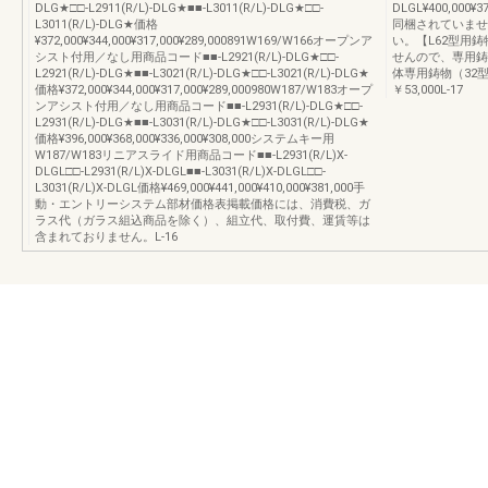
DLG★□□-L2911(R/L)-DLG★■■-L3011(R/L)-DLG★□□-
DLGL¥400,000¥
L3011(R/L)-DLG★価格
同梱されていませ
¥372,000¥344,000¥317,000¥289,000891W169/W166オープンア
い。【L62型用
シスト付用／なし用商品コード■■-L2921(R/L)-DLG★□□-
せんので、専用鋳
L2921(R/L)-DLG★■■-L3021(R/L)-DLG★□□-L3021(R/L)-DLG★
体専用鋳物（32型）
価格¥372,000¥344,000¥317,000¥289,000980W187/W183オープ
￥53,000L-17
ンアシスト付用／なし用商品コード■■-L2931(R/L)-DLG★□□-
L2931(R/L)-DLG★■■-L3031(R/L)-DLG★□□-L3031(R/L)-DLG★
価格¥396,000¥368,000¥336,000¥308,000システムキー用
W187/W183リニアスライド用商品コード■■-L2931(R/L)X-
DLGL□□-L2931(R/L)X-DLGL■■-L3031(R/L)X-DLGL□□-
L3031(R/L)X-DLGL価格¥469,000¥441,000¥410,000¥381,000手
動・エントリーシステム部材価格表掲載価格には、消費税、ガ
ラス代（ガラス組込商品を除く）、組立代、取付費、運賃等は
含まれておりません。L-16