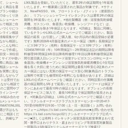
て、ショール
LIXIL製品を登録していただくと、通常2年の保証期間を1年延長
よく商品を選
いたします。※一般家庭に設置された製品が対象です。※サティ
プランや細か
ス、NewPASSO、VA、フロートトイレ・Jフィット（便座部の
でゆっくり決
み）、リフレッシュシャワートイレタンクレスは通常2年の保証
ムショールー
期間を3年延長いたします。※他社製機器（例：浴室換気乾燥暖
ムで相談ご自
房機、ガスコンロ、食器洗い乾燥機、レンジフードなど）は、
いづくりにつ
一部の製品を除き1年保証となります。※詳細は、製品に同梱し
ンライン相談
ているチラシやLIXIL公式ホームページでご確認ください。製品
情報収集やプ
保証の延長（お引渡し／ご購入後、6か月以内の製品登録が必要
ながら相談し
です）無料2026年4月版従来のメーカー保証（無料）長期保証サ
いこんな時に
－ビス5年プラン（有料）長期保証サ－ビス10年プラン（有料）
ームで作成し
123456789100（年）10年間保証1～2年間保証左記の期間以降有
目安～30分目
料修理5年間保証6年目以降有料修理11年目以降有料修理保証期
行くサイズや使い
間引渡日購入日レンジフード浴室テレビガスコンロIHヒーター
際に商品に触
食器洗い乾燥機オーブンレンジ浴室換気乾燥暖房機安心1住宅設
相談ショール
備を長く大切に使うために保証期間は最長10年安心2従来のメー
を実際に見な
カー保証にはない充実の保証サービス安心3対象商品のトラブル
話しながらプ
は無料で何度でも修理対応※有料になる場合があります。詳細は
ットは受付でお
LIXILの公式ホームページをご確認ください。同時設置の付属機
見ながら相談で
器の保証期間も5年まで延長いたします。レンジフードは保証プ
学中のご質問やプ
ランにあわせて最長10年の保証となります。オプションの長期
ラインコーデ
保証サービスご加入で、最長10年間まで保証期間が延長されま
ck!組み合わせ
す。※対象品の詳細は、LIXIL公式ホームページでご確認くださ
ム×ショールー
い。リクシルオーナーズクラブカスタマーセンター0120-417-
MATIONLIXIL
701受付時間平日9:00～17:00（土・日・祝日除く）お問い合わ
選び方はもち
せフォームhttps://s.lixil.com/loc_customer■お問い合わせ先
ムにご相談くだ
https://s.lixil.com/locpc02リクシルオーナーズクラブ公式ペ
し、的確なア
ージ■詳しくは有料トイレキッチン浴室洗面化粧室車庫まわり玄
関・勝手口まわりテラス・庭まわりリビング等居室窓対象製品
一部製品は5年保証※リクシルオーナーズクラブ検索17