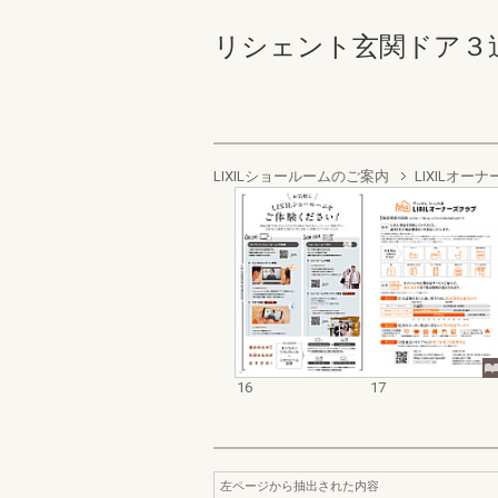
リシェント玄関ドア３追補版 
LIXILショールームのご案内
LIXILオ
16
17
左ページから抽出された内容