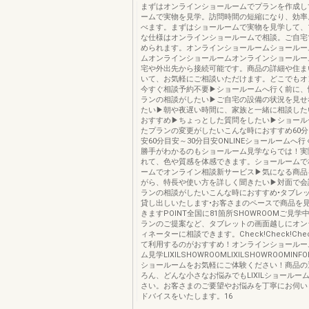
まずはオンラインショールームでプランを作成し
ームで実物を見学。訪問時間の短縮になり、効率
べます。まずはショールームで実物を見学して、
な仕様はオンラインショールームで相談。ご自宅
められます。オンラインショールームショールー
ムオンラインショールームオンラインショールー
宅や外出先から接続可能です。商品の詳細や住ま
いて、お気軽にご相談いただけます。どこでもオ
今すぐ相談予約不要▶ショールームへ行く前に、
ランの相談がしたい▶ご自宅の設備の状況を見せ
たい▶朝や夜遅い時間に、家族と一緒に相談した
おすすめ▶ちょっとした質問をしたい▶ショール
たプランの変更がしたいこんな時におすすめ60分
安60分目安～30分目安ONLINEショールームへ
勝手がわかるのもショールーム見学ならでは！実
れて、色や質感を体感できます。ショールームで
ームでオンライン相談新サービス▶気になる商品
がら、特長や使い方を詳しく聞きたい▶対面で会
ランの相談がしたいこんな時におすすめ•タブレ
貸し出しいたします•お客さまのペースで商品を
きますPOINT全国に81箇所SHOWROOMご見
ランのご提案など、タブレットの画面越しにオン
ィネーターに相談できます。Check!Check!Che
て利用するのがおすすめ！オンラインショールー
ム見学LIXILSHOWROOMLIXILSHOWROOMINFOR
ショールームをお気軽にご体験ください！商品の
ろん、どんな小さなお悩みでもLIXILショールー
さい。お客さまのご要望やお悩みを丁寧にお伺い
ドバイスをいたします。16