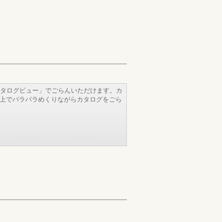
タログビュー」でごらんいただけます。カ
b上でパラパラめくりながらカタログをごら