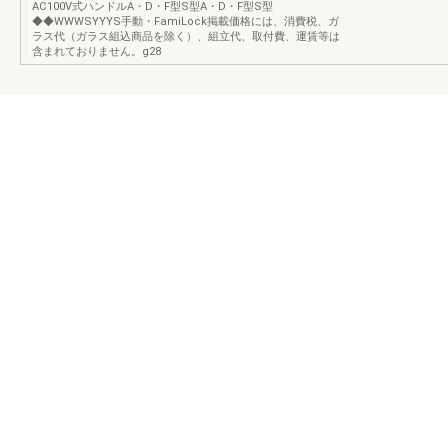
AC100V式ハンドルA・D・F型S型A・D・F型S型
◆◆WWWSYYYS手動・FamiLock掲載価格には、消費税、ガ
ラス代（ガラス組込商品を除く）、組立代、取付費、運賃等は
含まれておりません。g28