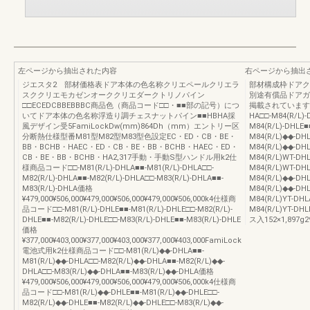
左ページから抽出された内容
右ページから抽出
ジエスタ2 部材価格表ドア本体の色名称クリエペールクリエラ
部材構成枠ドアク
スククリエモカゼンオーククリエダークトリノパイン
別途有償品ドアガ
□□ECEDCBBEBBBC商品色（商品コード□□・■■部の記号）につ
掲載されています。8
いてドア本体の色名称浮造り調チェスナットパイン■■HBHA採
HA□□-M84(R/L)-
風デザイン受5FamiLockDw(mm)864Dh（mm）エントリー区
M84(R/L)-DHLE■■
分断熱仕様型番M81型M82型M83型色設定EC・ED・CB・BE・
M84(R/L)◆◆-DHL
BB・BCHB・HAEC・ED・CB・BE・BB・BCHB・HAEC・ED・
M84(R/L)◆◆-DHL
CB・BE・BB・BCHB・HA2,317手動・手動S型ハンドル用k2仕
M84(R/L)WT-DHL
様商品コード□□-M81(R/L)-DHLA■■-M81(R/L)-DHLA□□-
M84(R/L)WT-DHL
M82(R/L)-DHLA■■-M82(R/L)-DHLA□□-M83(R/L)-DHLA■■-
M84(R/L)◆◆-DHL
M83(R/L)-DHLA価格
M84(R/L)◆◆-DHL
¥479,000¥506,000¥479,000¥506,000¥479,000¥506,000k4仕様商
M84(R/L)YT-DHL
品コード□□-M81(R/L)-DHLE■■-M81(R/L)-DHLE□□-M82(R/L)-
M84(R/L)YT-DHL
DHLE■■-M82(R/L)-DHLE□□-M83(R/L)-DHLE■■-M83(R/L)-DHLE
ス入152×1,897g2
価格
¥377,000¥403,000¥377,000¥403,000¥377,000¥403,000FamiLock
電池式用k2仕様商品コード□□-M81(R/L)◆◆-DHLA■■-
M81(R/L)◆◆-DHLA□□-M82(R/L)◆◆-DHLA■■-M82(R/L)◆◆-
DHLA□□-M83(R/L)◆◆-DHLA■■-M83(R/L)◆◆-DHLA価格
¥479,000¥506,000¥479,000¥506,000¥479,000¥506,000k4仕様商
品コード□□-M81(R/L)◆◆-DHLE■■-M81(R/L)◆◆-DHLE□□-
M82(R/L)◆◆-DHLE■■-M82(R/L)◆◆-DHLE□□-M83(R/L)◆◆-