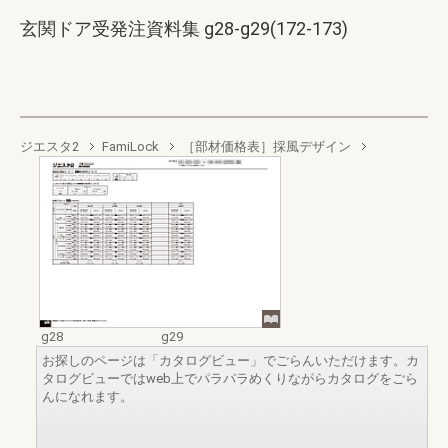
玄関ドア受発注資料集 g28-g29(172-173)
ジエスタ2
FamiLock
［部材価格表］採風デザイン
g28
g29
お探しのページは「カタログビュー」でごらんいただけます。カ
タログビューではweb上でパラパラめくりながらカタログをごら
んになれます。