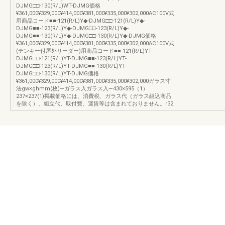
DJMG□□-130(R/L)WT-DJMG価格
¥361,000¥329,000¥414,000¥381,000¥335,000¥302,000AC100V式
用商品コード■■-121(R/L)Y◆-DJMG□□-121(R/L)Y◆-
DJMG■■-123(R/L)Y◆-DJMG□□-123(R/L)Y◆-
DJMG■■-130(R/L)Y◆-DJMG□□-130(R/L)Y◆-DJMG価格
¥361,000¥329,000¥414,000¥381,000¥335,000¥302,000AC100V式
(テンキー付屋外リーダー)用商品コード■■-121(R/L)YT-
DJMG□□-121(R/L)YT-DJMG■■-123(R/L)YT-
DJMG□□-123(R/L)YT-DJMG■■-130(R/L)YT-
DJMG□□-130(R/L)YT-DJMG価格
¥361,000¥329,000¥414,000¥381,000¥335,000¥302,000ガラス寸
法gw×ghmm(枚)―ガラス入ガラス入―430×595（1）
237×237(1)掲載価格には、消費税、ガラス代（ガラス組込商品
を除く）、組立代、取付費、運賃等は含まれておりません。r32