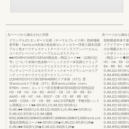
左ページから抽出された内容
右ページから抽出
グランデル2スタンダード仕様（サーマルブレイク枠）部材価格
部材構成本体子扉
表手動・FamiLock本体の色名称セレクトカラー浮造り調木目調
ドアドアガード枠
アルミ色オークチェスナットチークパインラフアンバーエルム
のが掲載されてい
ユーログレーパインディープエルムダスクグレー
ックポリッシュシ
■■HDHBHCHAERCGBGAH商品色（商品コード■■・□□部の記
（商品コード◆部の
号）について本体の色名称ベーシックカラー木目調エクリュア
HC・HA・ER・C
イボリーリーフグリーンクリエラスクチェリーウッドハンドダ
BA・BB・BC・AAE
ウンチェリークリエモカラスティックオークグランユーカリア
DJMJ□□-551(R/L
ンティークオーククリエダークトリノパイン
DJMJ¥352,000¥31
□□EAEFEDCFCCCBCEBFBABBBCドア本体（ST2）受
DJMJ□□-551(R/
5FamiLockドア本体（ST1）受5FamiLockDw（mm）
DJMJ□□-582(R/
879Dh（mm）エントリー区分型番501型502型521型色設定
DJMJ¥352,000¥31
HD・HB・HC・HA・BG・AHCF・CB・CE・BF・BB・BC・
DJMJ□□-551(R/L
AAHD・HB・HC・HA・BGCF・CB・CE・BF・BB・BC・
DJMJ□□-582(R/L
AAER・CGEA・CF・CB・BB・AA2,315手動用・手動S型ハンド
DJMJ¥352,000¥31
ル用商品コード■■-501(R/L)-DJMJ□□-501(R/L)-
DJMJ□□-551(R/L
DJMJ■■-502(R/L)-DJMJ□□-502(R/L)-DJMJ■■-521(R/L)-
DJMJ□□-582(R/L
DJMJ□□-521(R/L)-DJMJ価格
DJMJ¥352,000¥31
¥392,000¥359,000¥429,000¥397,000¥404,000¥372,000FamiLock
DJMJ□□-551(R/L
電池式用商品コード■■-501(R/L)W◆-DJMJ□□-501(R/L)W◆-
DJMJ□□-582(R/L
DJMJ■■-502(R/L)W◆-DJMJ□□-502(R/L)W◆-
DJMJ¥352,000¥